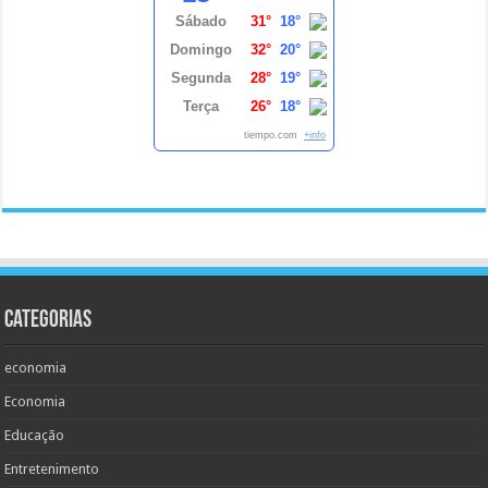
Sábado
31°
18°
Domingo
32°
20°
Segunda
28°
19°
Terça
26°
18°
tiempo.com
+info
Categorias
economia
Economia
Educação
Entretenimento