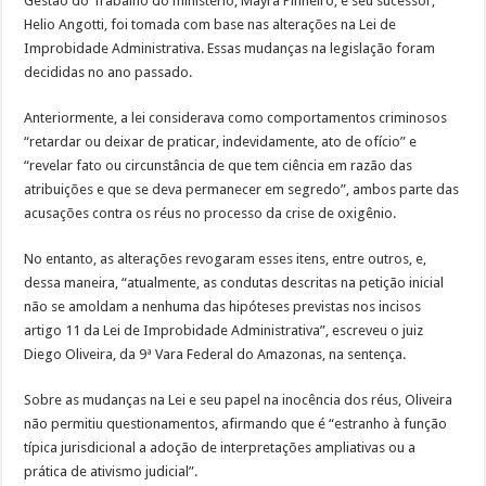
Gestão do Trabalho do ministério, Mayra Pinheiro, e seu sucessor,
Helio Angotti, foi tomada com base nas alterações na Lei de
Improbidade Administrativa. Essas mudanças na legislação foram
decididas no ano passado.
Anteriormente, a lei considerava como comportamentos criminosos
“retardar ou deixar de praticar, indevidamente, ato de ofício” e
“revelar fato ou circunstância de que tem ciência em razão das
atribuições e que se deva permanecer em segredo”, ambos parte das
acusações contra os réus no processo da crise de oxigênio.
No entanto, as alterações revogaram esses itens, entre outros, e,
dessa maneira, “atualmente, as condutas descritas na petição inicial
não se amoldam a nenhuma das hipóteses previstas nos incisos
artigo 11 da Lei de Improbidade Administrativa”, escreveu o juiz
Diego Oliveira, da 9ª Vara Federal do Amazonas, na sentença.
Sobre as mudanças na Lei e seu papel na inocência dos réus, Oliveira
não permitiu questionamentos, afirmando que é “estranho à função
típica jurisdicional a adoção de interpretações ampliativas ou a
prática de ativismo judicial”.