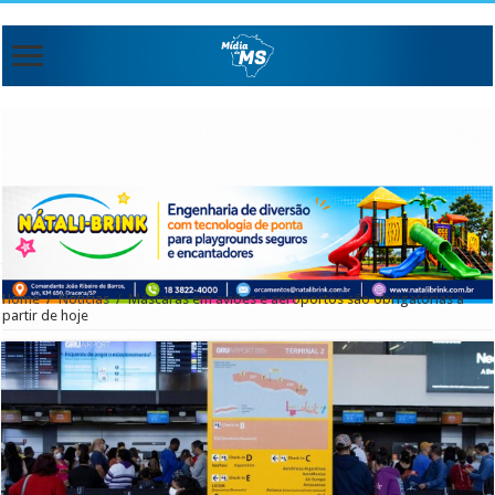
Home
/
Noticias
/
Máscaras em aviões e aeroportos são obrigatórias a
partir de hoje