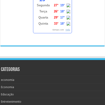
Segunda
27°
19°
Terça
26°
18°
Quarta
29°
17°
Quinta
33°
18°
tiempo.com
+info
Categorias
economia
Economia
Educação
Entretenimento