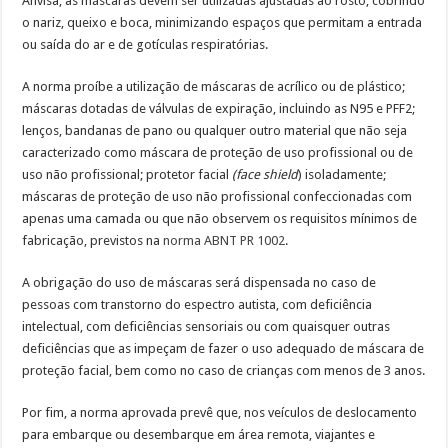
Anvisa, as máscaras devem ser utilizadas ajustadas ao rosto, cobrindo
o nariz, queixo e boca, minimizando espaços que permitam a entrada
ou saída do ar e de gotículas respiratórias.
A norma proíbe a utilização de máscaras de acrílico ou de plástico;
máscaras dotadas de válvulas de expiração, incluindo as N95 e PFF2;
lenços, bandanas de pano ou qualquer outro material que não seja
caracterizado como máscara de proteção de uso profissional ou de
uso não profissional; protetor facial
(face shield
) isoladamente;
máscaras de proteção de uso não profissional confeccionadas com
apenas uma camada ou que não observem os requisitos mínimos de
fabricação, previstos na
norma ABNT PR 1002
.
A obrigação do uso de máscaras será dispensada no caso de
pessoas com transtorno do espectro autista, com deficiência
intelectual, com deficiências sensoriais ou com quaisquer outras
deficiências que as impeçam de fazer o uso adequado de máscara de
proteção facial, bem como no caso de crianças com menos de 3 anos.
Por fim, a norma aprovada prevê que, nos veículos de deslocamento
para embarque ou desembarque em área remota, viajantes e