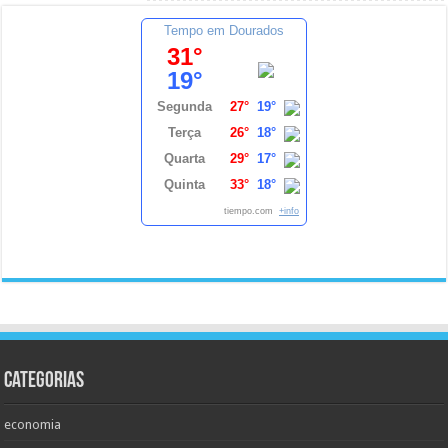
Tempo em Dourados
31°
19°
Segunda
27°
19°
Terça
26°
18°
Quarta
29°
17°
Quinta
33°
18°
tiempo.com
+info
Categorias
economia