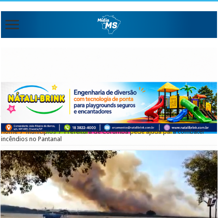
Home
/
Municipios
/
Prefeitura de Corumbá pede ajuda para combater
incêndios no Pantanal