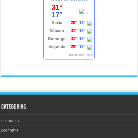
31°
17°
Sexta
28°
19°
Sábado
31°
19°
Domingo
31°
19°
Segunda
29°
19°
tiempo.com
+info
Categorias
economia
Economia