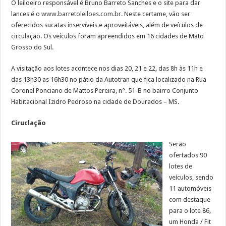
O leiloeiro responsável é Bruno Barreto Sanches e o site para dar
lances é o
www.barretoleiloes.com.br
. Neste certame, vão ser
oferecidos sucatas inservíveis e aproveitáveis, além de veículos de
circulação. Os veículos foram apreendidos em 16 cidades de Mato
Grosso do Sul.
A visitação aos lotes acontece nos dias 20, 21 e 22, das 8h às 11h e
das 13h30 as 16h30 no pátio da Autotran que fica localizado na Rua
Coronel Ponciano de Mattos Pereira, n°. 51-B no bairro Conjunto
Habitacional Izidro Pedroso na cidade de Dourados – MS.
Ciruclação
Serão
ofertados 90
lotes de
veículos, sendo
11 automóveis
com destaque
para o lote 86,
um Honda / Fit