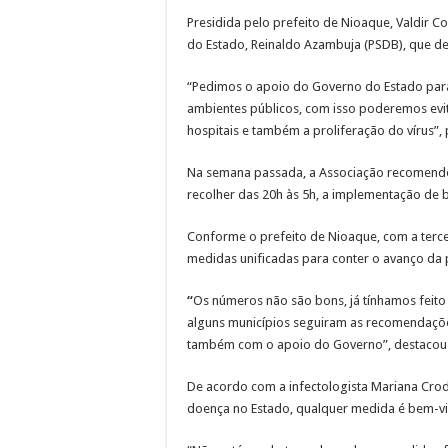
Presidida pelo prefeito de Nioaque, Valdir 
do Estado, Reinaldo Azambuja (PSDB), que de
“Pedimos o apoio do Governo do Estado par
ambientes públicos, com isso poderemos evit
hospitais e também a proliferação do vírus”
Na semana passada, a Associação recomendo
recolher das 20h às 5h, a implementação de ba
Conforme o prefeito de Nioaque, com a terce
medidas unificadas para conter o avanço da
“
Os números não são bons, já tínhamos feito
alguns municípios seguiram as recomendaçõ
também com o apoio do Governo”, destacou
De acordo com a infectologista Mariana Croda
doença no Estado, qualquer medida é bem-v