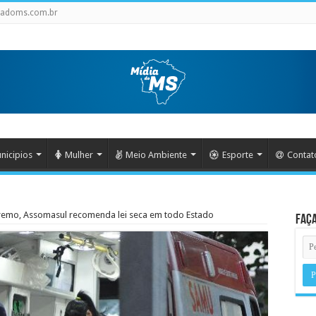
iadoms.com.br
nicipios
Mulher
Meio Ambiente
Esporte
Contat
remo, Assomasul recomenda lei seca em todo Estado
Faça