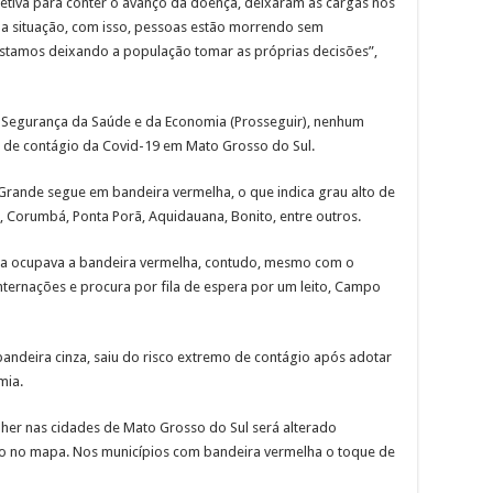
iva para conter o avanço da doença, deixaram as cargas nos
 a situação, com isso, pessoas estão morrendo sem
stamos deixando a população tomar as próprias decisões”,
 Segurança da Saúde e da Economia (Prosseguir), nenhum
o de contágio da Covid-19 em Mato Grosso do Sul.
Grande segue em bandeira vermelha, o que indica grau alto de
, Corumbá, Ponta Porã, Aquidauana, Bonito, entre outros.
inda ocupava a bandeira vermelha, contudo, mesmo com o
ternações e procura por fila de espera por um leito, Campo
andeira cinza, saiu do risco extremo de contágio após adotar
mia.
her nas cidades de Mato Grosso do Sul será alterado
ão no mapa. Nos municípios com bandeira vermelha o toque de