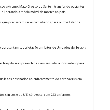
sco extremo, Mato Grosso do Sul tem transferido pacientes
ue liderando a média móvel de mortes no país.
tes que precisaram ser encaminhados para outros Estados
o apresentam superlotação em leitos de Unidades de Terapia
s hospitalares preenchidas, em seguida, a Corumbá opera
s leitos destinados ao enfrentamento do coronavírus em
itos clínicos e de UTI só cresce, com 293 enfermos