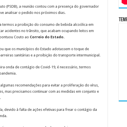
Couto (PSDB), a reunião contou com a presença do governador
ve analisar o pedido nos próximos dias.
Temp
a termos a proibição do consumo de bebida alcoólica em
ar acidentes no trânsito, que acabam ocupando leitos em
, pontuou Couto ao
Correio do Estado.
u que os municípios do Estado adotassem o toque de
rreiras sanitárias e a proibição do transporte intermunicipal.
ira onda de contágio de Covid-19, é necessário, termos
 pandemia.
 algumas recomendações para evitar a proliferação do vírus,
es, mas precisamos continuar com as medidas em conjunto e
.
, devido à falta de ações efetivas para frear o contágio da
inda.