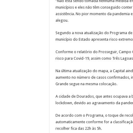
“Não está sendo tomada nenhuma medida efet
municípios e eles não têm conseguido conter
assistência. No pior momento da pandemia e
alegou.
Segundo a nova atualização do Programa de
município do Estado apresenta risco extrem
Conforme o relatório do Prosseguir, Campo 
risco para Covid-19, assim como Três Lagoas
Na última atualização do mapa, a Capital a
aumento no número de casos confirmados, in
Grande segue na mesma colocação.
A cidade de Dourados, que antes ocupava a b
lockdown, devido ao agravamento da pande
De acordo com o Programa, o toque de recol
automaticamente conforme for a classificaç
recolher fica das 22h às 5h.