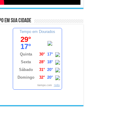
o em sua cidade
Tempo em Dourados
29°
17°
Quinta
30°
17°
Sexta
28°
18°
Sábado
31°
20°
Domingo
32°
20°
tiempo.com
+info