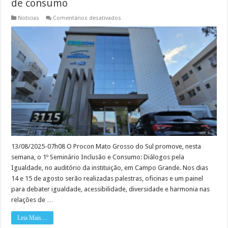
de consumo
em
Noticias
Comentários desativados
Seminário
do
Procon
de
Mato
Grosso
do
Sul
aborda
nesta
semana
inclusão
no
mercado
de
consumo
13/08/2025-07h08 O Procon Mato Grosso do Sul promove, nesta
semana, o 1º Seminário Inclusão e Consumo: Diálogos pela
Igualdade, no auditório da instituição, em Campo Grande. Nos dias
14 e 15 de agosto serão realizadas palestras, oficinas e um painel
para debater igualdade, acessibilidade, diversidade e harmonia nas
relações de …
Leia Mais....