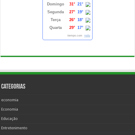
Domingo
31°
21°
Segunda
27°
19°
Terça
26°
18°
Quarta
29°
17°
tiempo.com
+info
Categorias
economia
Economia
Educação
Entretenimento