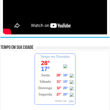
Tempo em sua cidade
Tempo em Dourados
28°
17°
Sexta
28°
18°
Sábado
31°
19°
Domingo
32°
20°
Segunda
27°
20°
tiempo.com
+info