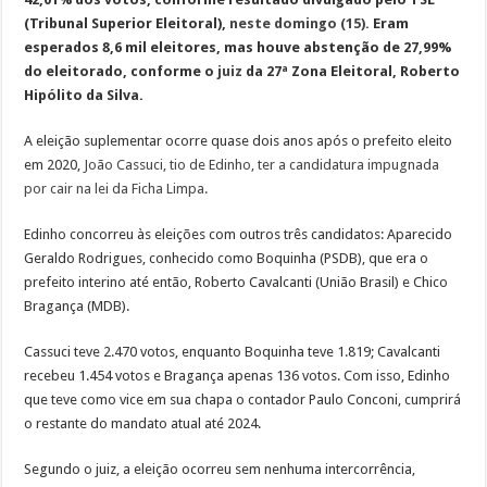
(Tribunal Superior Eleitoral),
neste domingo (15).
Eram
esperados 8,6 mil eleitores, mas houve abstenção de 27,99%
do eleitorado, conforme o
juiz
da 27ª Zona Eleitoral, Roberto
Hipólito da Silva.
A eleição suplementar ocorre quase dois anos após o prefeito eleito
em 2020,
João Cassuci, tio de Edinho, ter a candidatura impugnada
por cair na lei da Ficha Limpa.
Edinho concorreu às eleições com outros três candidatos: Aparecido
Geraldo Rodrigues, conhecido como Boquinha (PSDB), que era o
prefeito interino até então, Roberto Cavalcanti (União Brasil) e Chico
Bragança (MDB).
Cassuci teve 2.470 votos, enquanto Boquinha teve 1.819; Cavalcanti
recebeu 1.454 votos e Bragança apenas 136 votos. Com isso, Edinho
que teve como vice em sua chapa o contador Paulo Conconi, cumprirá
o restante do mandato atual até 2024.
Segundo o juiz, a eleição ocorreu sem nenhuma intercorrência,