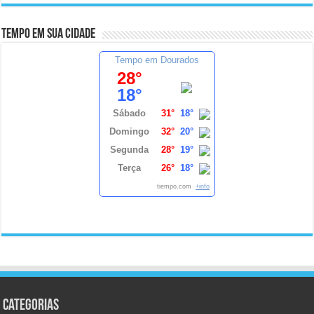
Tempo em sua cidade
Tempo em Dourados
28°
18°
Sábado
31°
18°
Domingo
32°
20°
Segunda
28°
19°
Terça
26°
18°
tiempo.com
+info
Categorias