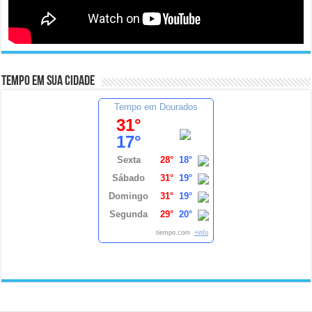
Tempo em sua cidade
Tempo em Dourados
31°
17°
Sexta
28°
18°
Sábado
31°
19°
Domingo
31°
19°
Segunda
29°
20°
tiempo.com
+info