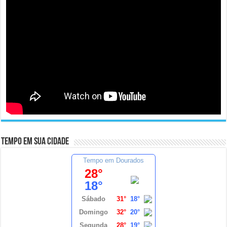
Tempo em sua cidade
Tempo em Dourados
28°
18°
Sábado
31°
18°
Domingo
32°
20°
Segunda
28°
19°