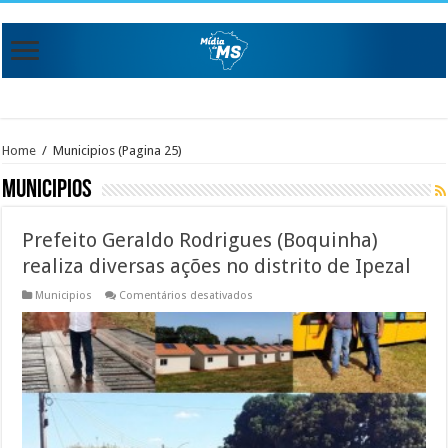
Home
/
Municipios
(Pagina 25)
Municipios
Prefeito Geraldo Rodrigues (Boquinha)
realiza diversas ações no distrito de Ipezal
em
Municipios
Comentários desativados
Prefeito
Geraldo
Rodrigues
(Boquinha)
realiza
diversas
ações
no
distrito
de
Ipezal