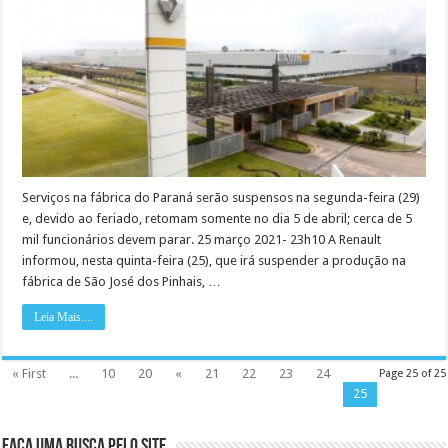
fábrica
de
São
José
dos
Pinhais
por
causa
da
pandemia
da
Covid-
19
Serviços na fábrica do Paraná serão suspensos na segunda-feira (29)
e, devido ao feriado, retomam somente no dia 5 de abril; cerca de 5
mil funcionários devem parar. 25 março 2021- 23h10 A Renault
informou, nesta quinta-feira (25), que irá suspender a produção na
fábrica de São José dos Pinhais, …
Leia Mais....
« First
...
10
20
«
21
22
23
24
Page 25 of 25
25
Faça uma busca pelo Site