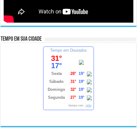
Tempo em sua cidade
Tempo em Dourados
31°
17°
Sexta
28°
19°
Sábado
31°
19°
Domingo
32°
19°
Segunda
27°
19°
tiempo.com
+info