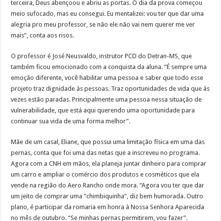
terceira, Deus abençoou e abriu as portas. O dia da prova começou
meio sufocado, mas eu consegui. Eu mentalizei: vou ter que dar uma
alegria pro meu professor, se não ele não vai nem querer me ver
mais”, conta aos risos.
O professor é José Neusvaldo, instrutor PCD do Detran-MS, que
também ficou emocionado com a conquista da aluna. “É sempre uma
emoção diferente, você habilitar uma pessoa e saber que todo esse
projeto traz dignidade às pessoas. Traz oportunidades de vida que às
vezes estão paradas. Principalmente uma pessoa nessa situação de
vulnerabilidade, que está aqui querendo uma oportunidade para
continuar sua vida de uma forma melhor”.
Mãe de um casal, Eliane, que possui uma limitação física em uma das
pernas, conta que foi uma das netas que a inscreveu no programa.
Agora com a CNH em mãos, ela planeja juntar dinheiro para comprar
um carro e ampliar o comércio dos produtos e cosméticos que ela
vende na região do Aero Rancho onde mora. “Agora vou ter que dar
um jeito de comprar uma “chimbiquinha”, diz bem humorada. Outro
plano, é participar da romaria em honra à Nossa Senhora Aparecida
no mês de outubro. “Se minhas pernas permitirem, vou fazer”.