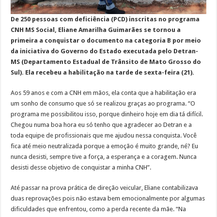
De 250 pessoas com deficiência (PCD) inscritas no programa
CNH MS Social, Eliane Amarilha Guimarães se tornou a
primeira a conquistar o documento na categoria B por meio
da iniciativa do Governo do Estado executada pelo Detran-
MS (Departamento Estadual de Trânsito de Mato Grosso do
Sul). Ela recebeu a habilitação na tarde de sexta-feira (21).
Aos 59 anos e com a CNH em mãos, ela conta que a habilitação era
um sonho de consumo que só se realizou graças ao programa. “O
programa me possibilitou isso, porque dinheiro hoje em dia tá difícil.
Chegou numa boa hora eu só tenho que agradecer ao Detran e a
toda equipe de profissionais que me ajudou nessa conquista. Você
fica até meio neutralizada porque a emoção é muito grande, né? Eu
nunca desisti, sempre tive a força, a esperança e a coragem. Nunca
desisti desse objetivo de conquistar a minha CNH”.
Até passar na prova prática de direção veicular, Eliane contabilizava
duas reprovações pois não estava bem emocionalmente por algumas
dificuldades que enfrentou, como a perda recente da mãe. “Na