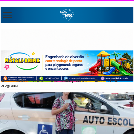
Home
/
Mulher
/
CNH MS Social habilita primeira candidata PCD do
programa