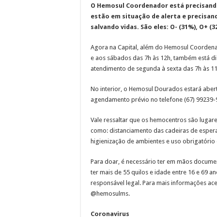
O Hemosul Coordenador está precisando
estão em situação de alerta e precisan
salvando vidas. São eles: O- (31%), O+ (3
Agora na Capital, além do Hemosul Coordenad
e aos sábados das 7h às 12h, também está di
atendimento de segunda à sexta das 7h às 1
No interior, o Hemosul Dourados estará aber
agendamento prévio no telefone (67) 99239-
Vale ressaltar que os hemocentros são lugar
como: distanciamento das cadeiras de espera 
higienização de ambientes e uso obrigatório
Para doar, é necessário ter em mãos documen
ter mais de 55 quilos e idade entre 16 e 69
responsável legal. Para mais informações ac
@hemosulms.
Coronavirus