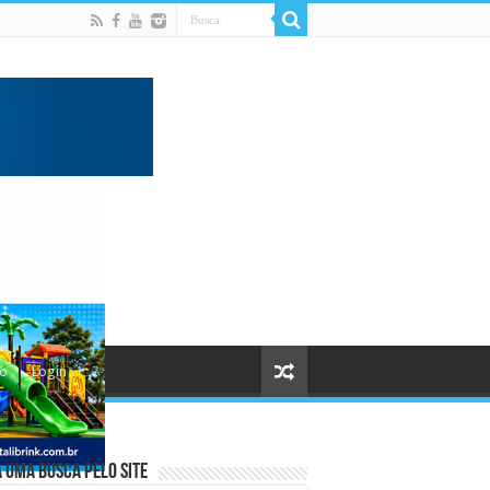
to
Login
 uma busca pelo Site