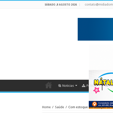
contato@midiadom
SÁBADO ,8 AGOSTO 2026
Noticias
Politica
Mu
Home
/
Saúde
/
Com estoque em situação de a