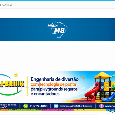
s.com.br
nicipios
Mulher
Meio Ambiente
Esporte
Conta
lerta, Hemosul convoca doadores das tipagens O-, O+ e A+
Faça