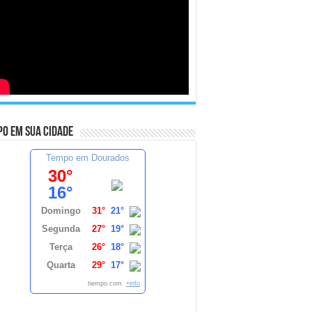
o em sua cidade
Tempo em Dourados
30°
16°
Domingo
31°
21°
Segunda
27°
19°
Terça
26°
18°
Quarta
29°
17°
tiempo.com
+info