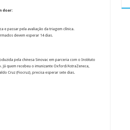
m doar:
 e passar pela avaliação da triagem clínica.
irmados devem esperar 14 dias.
duzida pela chinesa Sinovac em parceria com o Instituto
. Já quem recebeu o imunizante Oxford/AstraZeneca,
o Cruz (Fiocruz), precisa esperar sete dias.