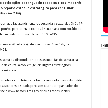
 de doações de sangue de todos os tipos, mas três
do repor o estoque estratégico para continuar
2%) e A+ (28%).
or, que faz atendimento de segunda a sexta, das 7h às 17h,
sponível para coleta o Hemosul Santa Casa com horário de
1h e agendamento no telefone 3322-4135.
to neste sábado (27), atendendo das 7h às 12h, com
Temp
9421.
es seguros, dispondo de todas as medidas de segurança,
e de coleta, álcool em gel em lugares estratégicos,
 de máscara.
to oficial com foto, estar bem alimentado e bem de saúde,
 anos. Menores de idade precisam estar acompanhados do
esse o
www.hemosul.ms.gov.br
ou as redes sociais