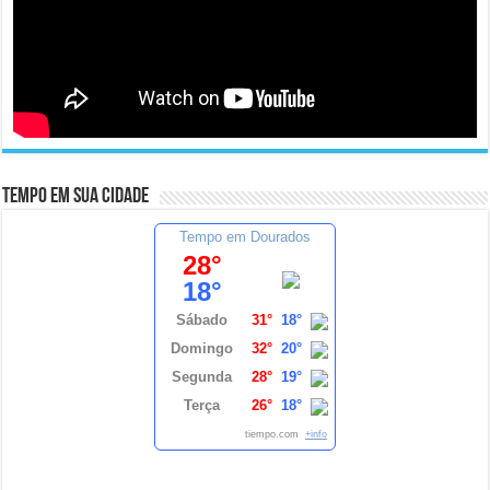
Tempo em sua cidade
Tempo em Dourados
28°
18°
Sábado
31°
18°
Domingo
32°
20°
Segunda
28°
19°
Terça
26°
18°
tiempo.com
+info