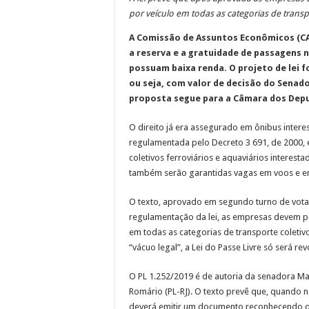
por veículo em todas as categorias de transpo
A Comissão de Assuntos Econômicos (CA
a reserva e a gratuidade de passagens 
possuam baixa renda. O projeto de lei 
ou seja, com valor de decisão do Senado
proposta segue para a Câmara dos Dep
O direito já era assegurado em ônibus interest
regulamentada pelo Decreto 3 691, de 2000, 
coletivos ferroviários e aquaviários interest
também serão garantidas vagas em voos e em 
O texto, aprovado em segundo turno de vota
regulamentação da lei, as empresas devem pa
em todas as categorias de transporte coletivo
“vácuo legal”, a Lei do Passe Livre só será 
O PL 1.252/2019 é de autoria da senadora Mar
Romário (PL-RJ). O texto prevê que, quando 
deverá emitir um documento reconhecendo qu