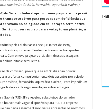
rte coletivo (rodoviário, ferroviário, aquaviário e aéreo)
E) do Senado Federal aprovou uma proposta que prevê
Temp
no transporte aéreo para pessoas com deficiência que
foi aprovado no colegiado em deliberação terminativa,
. Se não houver recurso para a votação em plenário, a
utados.
aduais pela Lei do Passe Livre (Lei 8.899, de 1994),
e outras três portarias. Também entravam os transportes
aduais. Com o novo projeto de lei, além dessas passagens,
ônibus leitos e semi-leitos.
ção da comissão, prevê que se em 90 dias não houver
ssar a ofertar compulsoriamente dois assentos por veículo
 (rodoviário, ferroviário, aquaviário e aéreo). Para impedir um
revogada depois da regulamentação entrar em vigor.
a Gabrilli (PSD-SP) e recebeu substitutivo do senador
não houver mais vagas disponíveis para PCDs, a empresa
e não havia assentos disponíveis e apresentar os próximos