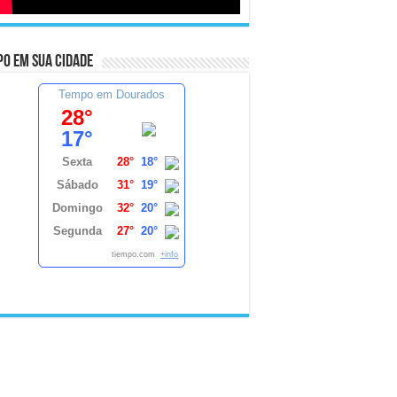
o em sua cidade
Tempo em Dourados
28°
17°
Sexta
28°
18°
Sábado
31°
19°
Domingo
32°
20°
Segunda
27°
20°
tiempo.com
+info