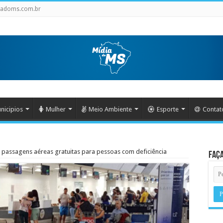
iadoms.com.br
nicipios
Mulher
Meio Ambiente
Esporte
Contat
passagens aéreas gratuitas para pessoas com deficiência
Faça