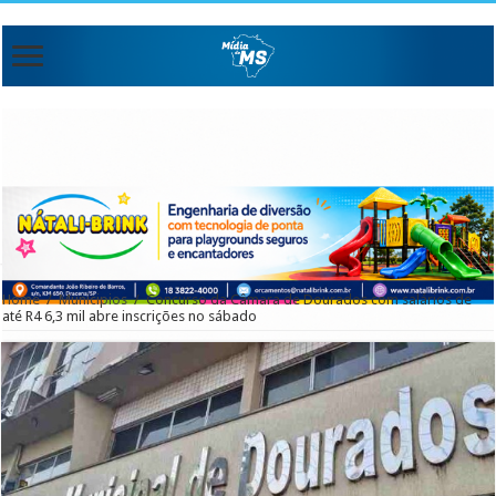
Home
/
Municipios
/
Concurso da Câmara de Dourados com salários de
até R4 6,3 mil abre inscrições no sábado