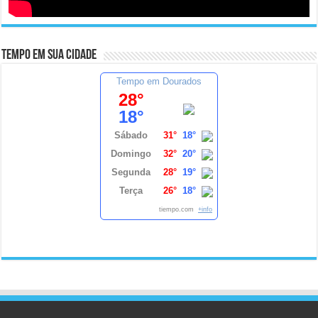
Tempo em sua cidade
Tempo em Dourados
28°
18°
Sábado
31°
18°
Domingo
32°
20°
Segunda
28°
19°
Terça
26°
18°
tiempo.com
+info