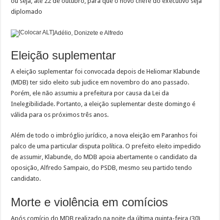
ou seja, até 22 de outubro, para que o novo chefe do executivo seja
diplomado
Adélio, Donizete e Alfredo
Eleição suplementar
A eleição suplementar foi convocada depois de Heliomar Klabunde
(MDB) ter sido eleito sub judice em novembro do ano passado.
Porém, ele não assumiu a prefeitura por causa da Lei da
Inelegibilidade. Portanto, a eleição suplementar deste domingo é
válida para os próximos três anos.
Além de todo o imbróglio jurídico, a nova eleição em Paranhos foi
palco de uma particular disputa política. O prefeito eleito impedido
de assumir, Klabunde, do MDB apoia abertamente o candidato da
oposição, Alfredo Sampaio, do PSDB, mesmo seu partido tendo
candidato.
Morte e violência em comícios
Após comício do MDB realizado na noite da última quinta-feira (30),