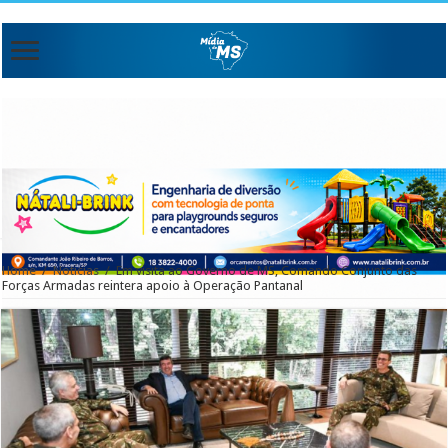
Home
/
Noticias
/
Em visita ao Governo de MS, Comando Conjunto das
Forças Armadas reintera apoio à Operação Pantanal