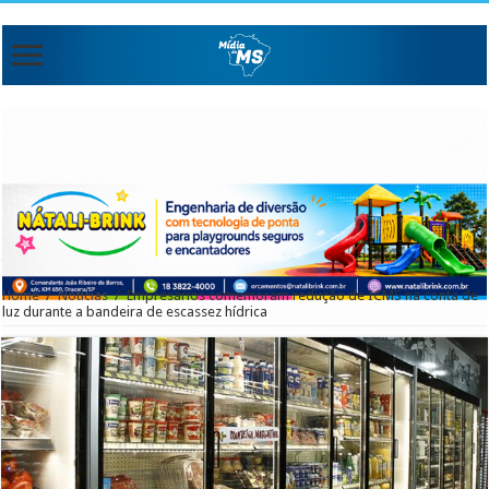
Home
/
Noticias
/
Empresários comemoram redução de ICMS na conta de
luz durante a bandeira de escassez hídrica