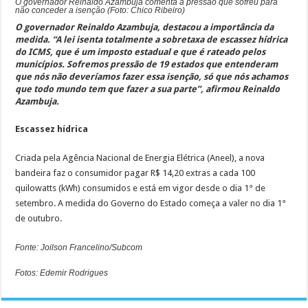
O governa
dor Reinaldo Azambuja comenta a pressão que sofreu para
não conceder a isenção (Foto: Chico Ribeiro)
O governador Reinaldo Azambuja, destacou a importância da
medida. “A lei isenta totalmente a sobretaxa de escassez hídrica
do ICMS, que é um imposto estadual e que é rateado pelos
municípios. Sofremos pressão de 19 estados que entenderam
que nós não deveríamos fazer essa isenção, só que nós achamos
que todo mundo tem que fazer a sua parte”, afirmou Reinaldo
Azambuja.
Escassez hídrica
Criada pela Agência Nacional de Energia Elétrica (Aneel), a nova
bandeira faz o consumidor pagar R$ 14,20 extras a cada 100
quilowatts (kWh) consumidos e está em vigor desde o dia 1° de
setembro. A medida do Governo do Estado começa a valer no dia 1°
de outubro.
Fonte: Joilson Francelino/Subcom
Fotos: Edemir Rodrigues