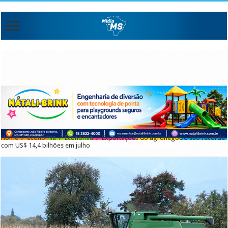
Home
/
economia
/
Economia
/
Exportações do agronegócio são recorde
com US$ 14,4 bilhões em julho