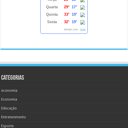
Quarta
29°
17°
Quinta
33°
19°
Sexta
32°
19°
tiempo.com
+info
Categorias
economia
Economia
Educação
Entretenimento
Esporte