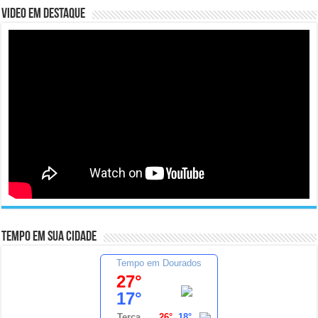
Video em Destaque
Tempo em sua cidade
Tempo em Dourados
27°
17°
Terça
26°
18°