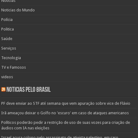
Noticias
Noticias do Mundo
Polícia
Politica
Saúde
Serviços
Tecnologia
TV e Famosos
videos
Noticias pelo Brasil
PF deve enviar ao STF até semana que vem apuração sobre vice de Flávio
Irã ameaçou deixar o Golfo no 'escuro' em caso de ataques americanos
Políticos poderão pedir a restrição de uso de suas vozes para criação de
áudios com IA nas eleições
Israel acusa colono pelo assassinato de ativista palestino, em raro