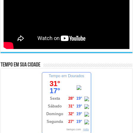
Tempo em sua cidade
Tempo em Dourados
31°
17°
Sexta
28°
19°
Sábado
31°
19°
Domingo
32°
19°
Segunda
27°
19°
tiempo.com
+info