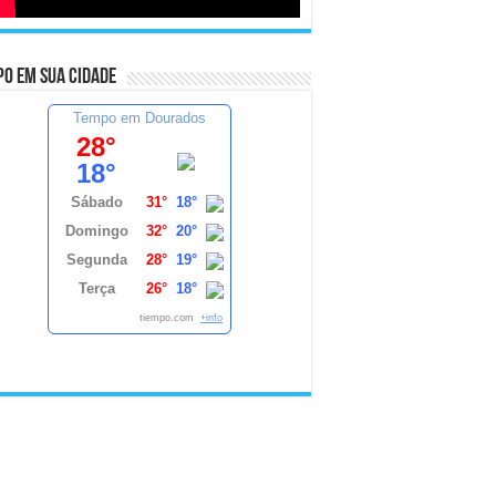
o em sua cidade
Tempo em Dourados
28°
18°
Sábado
31°
18°
Domingo
32°
20°
Segunda
28°
19°
Terça
26°
18°
tiempo.com
+info