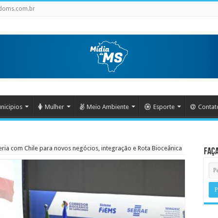
doms.com.br
nicipios
Mulher
Meio Ambiente
Esporte
Contat
ria com Chile para novos negócios, integração e Rota Bioceânica
Faça