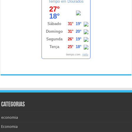
Tempo em Dourados
27°
18°
Sábado
31°
19°
Domingo
31°
20°
Segunda
26°
19°
Terça
25°
18°
tiempo.com
+info
Categorias
economia
Economia