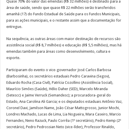
Quase 70% do valor das emendas (R$ 32 milhões) é destinado para a
área de saúde, sendo que quase R$ 22 milhões serão transferidos
amanhã (17) do Fundo Estadual de Saúde para os Fundos Municipais,
para as ações municipais, e o restante assim que a documentação for
entregue.
Na sequência, as outras áreas com maior destinação de recursos são
assistência social (R$ 8,7 milhões) e educação (R$ 5,5 milhões), mas há
emendas também para áreas como desenvolvimento, cultura e
esporte.
Participaram do evento o vice-governador José Carlos Barbosa
(Barbosinha), os secretários estaduais Pedro Caravina (Segov),
Eduardo Rocha (Casa Civil), Patrícia Cozollino (Assistência Social),
Maurício Simões (Saúde), Hélio Daher (SED), Marcelo Miranda
(Setescc) e Jaime Verruck (Semandesc); a procuradora-geral do
Estado, Ana Carolina Ali Garcia; e os deputados estaduais Antônio Vaz,
Coronel Davi, Jamilson Name, João César Mattogrosso, Junior Mochi,
Londres Machado, Lucas de Lima, Lia Nogueira, Mara Caseiro, Marcio
Fernandes, Neno Razuck, Paulo Corrêa (1º secretário), Pedro Kemp (2º
secretário), Pedro Pedrossian Neto (vice-líder), Professor Rinaldo,