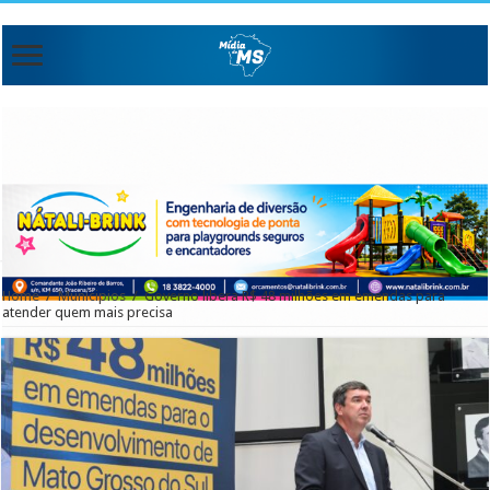
Home
/
Municipios
/
Governo libera R$ 48 milhões em emendas para
atender quem mais precisa