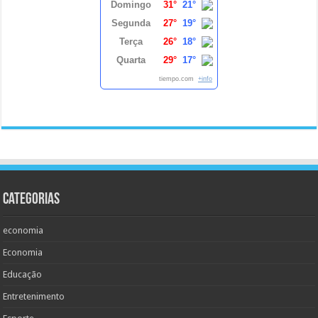
Domingo
31°
21°
Segunda
27°
19°
Terça
26°
18°
Quarta
29°
17°
tiempo.com
+info
Categorias
economia
Economia
Educação
Entretenimento