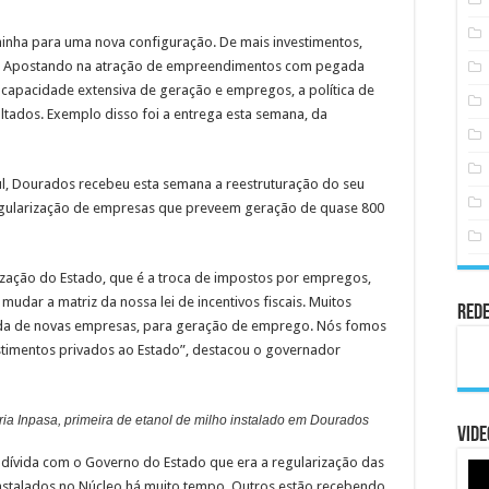
minha para uma nova configuração. De mais investimentos,
es. Apostando na atração de empreendimentos com pegada
 capacidade extensiva de geração e empregos, a política de
ultados. Exemplo disso foi a entrega esta semana, da
, Dourados recebeu esta semana a reestruturação do seu
regularização de empresas que preveem geração de quase 800
alização do Estado, que é a troca de impostos por empregos,
dar a matriz da nossa lei de incentivos fiscais. Muitos
Rede
da de novas empresas, para geração de emprego. Nós fomos
estimentos privados ao Estado”, destacou o governador
ia Inpasa, primeira de etanol de milho instalado em Dourados
Vide
dívida com o Governo do Estado que era a regularização das
instalados no Núcleo há muito tempo. Outros estão recebendo