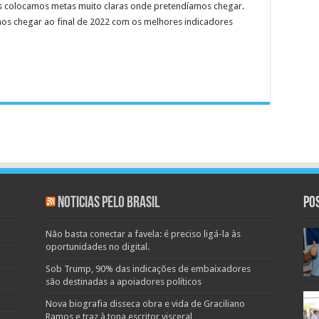
s colocamos metas muito claras onde pretendíamos chegar.
os chegar ao final de 2022 com os melhores indicadores
Noticias pelo Brasil
Po
Não basta conectar a favela: é preciso ligá-la às
oportunidades no digital.
Sob Trump, 90% das indicações de embaixadores
são destinadas a apoiadores políticos
Nova biografia disseca obra e vida de Graciliano
Ramos e traz à tona escritor visceral