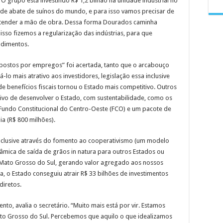
 O grupo está investindo R$ 1,2 bilhão na unidade industrial no
a de abate de suínos do mundo, e para isso vamos precisar de
atender a mão de obra. Dessa forma Dourados caminha
 isso fizemos a regularização das indústrias, para que
ndimentos.
impostos por empregos” foi acertada, tanto que o arcabouço
-lo mais atrativo aos investidores, legislação essa inclusive
de benefícios fiscais tornou o Estado mais competitivo. Outros
ivo de desenvolver o Estado, com sustentabilidade, como os
 Fundo Constitucional do Centro-Oeste (FCO) e um pacote de
a (R$ 800 milhões).
inclusive através do fomento ao cooperativismo (um modelo
nâmica de saída de grãos in natura para outros Estados ou
em Mato Grosso do Sul, gerando valor agregado aos nossos
a, o Estado conseguiu atrair R$ 33 bilhões de investimentos
diretos.
to, avalia o secretário. “Muito mais está por vir. Estamos
 Grosso do Sul. Percebemos que aquilo o que idealizamos