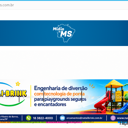
s.com.br
nicipios
Mulher
Meio Ambiente
Esporte
Contat
osso do Sul caminha para uma nova configuração de mais
Faça