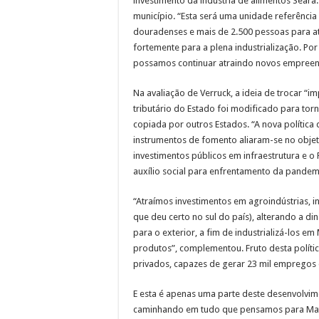
investimento da indústria de alimentos Seara.
município. “Esta será uma unidade referênci
douradenses e mais de 2.500 pessoas para 
fortemente para a plena industrialização. Por
possamos continuar atraindo novos empree
Na avaliação de Verruck, a ideia de trocar “
tributário do Estado foi modificado para torná
copiada por outros Estados. “A nova política 
instrumentos de fomento aliaram-se no objet
investimentos públicos em infraestrutura e o
auxílio social para enfrentamento da pandemi
“Atraímos investimentos em agroindústrias, 
que deu certo no sul do país), alterando a di
para o exterior, a fim de industrializá-los 
produtos”, complementou. Fruto desta polític
privados, capazes de gerar 23 mil empregos 
E esta é apenas uma parte deste desenvolvimen
caminhando em tudo que pensamos para Mato