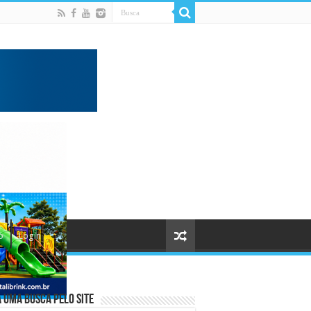
o
Login
 uma busca pelo Site