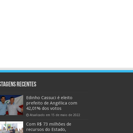
stagens Recentes
Edinho Cassuci é eleito
prefeito de Angélica com
42,01% dos votos
Atualizado em 15 de maio de 2022
Com R$ 73 milhões de
recursos do Estado,