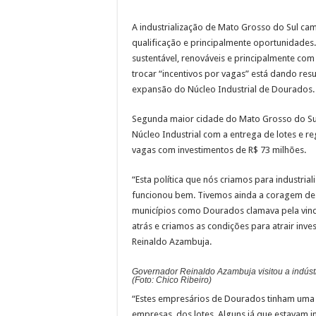
A industrialização de Mato Grosso do Sul ca
qualificação e principalmente oportunidad
sustentável, renováveis e principalmente com
trocar “incentivos por vagas” está dando res
expansão do Núcleo Industrial de Dourados.
Segunda maior cidade do Mato Grosso do Sul
Núcleo Industrial com a entrega de lotes e 
vagas com investimentos de R$ 73 milhões.
“Esta política que nós criamos para industri
funcionou bem. Tivemos ainda a coragem de mu
municípios como Dourados clamava pela vin
atrás e criamos as condições para atrair inv
Reinaldo Azambuja.
Governador Reinaldo Azambuja visitou a indústr
(Foto: Chico Ribeiro)
“Estes empresários de Dourados tinham uma 
empresas, dos lotes. Alguns já que estavam 