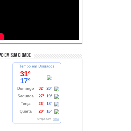
o em sua cidade
Tempo em Dourados
31°
17°
Domingo
32°
20°
Segunda
27°
19°
Terça
26°
18°
Quarta
28°
16°
tiempo.com
+info