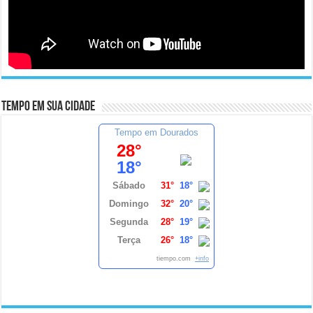
Tempo em sua cidade
Tempo em Dourados
28°
18°
Sábado
31°
18°
Domingo
32°
20°
Segunda
28°
19°
Terça
26°
18°
tiempo.com
+info