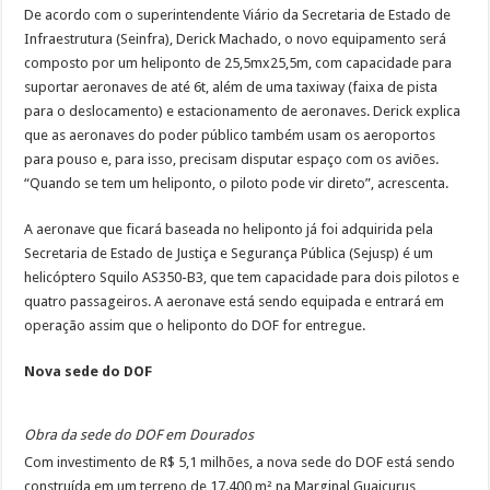
De acordo com o superintendente Viário da Secretaria de Estado de
Infraestrutura (Seinfra), Derick Machado, o novo equipamento será
composto por um heliponto de 25,5mx25,5m, com capacidade para
suportar aeronaves de até 6t, além de uma taxiway (faixa de pista
para o deslocamento) e estacionamento de aeronaves. Derick explica
que as aeronaves do poder público também usam os aeroportos
para pouso e, para isso, precisam disputar espaço com os aviões.
“Quando se tem um heliponto, o piloto pode vir direto”, acrescenta.
A aeronave que ficará baseada no heliponto já foi adquirida pela
Secretaria de Estado de Justiça e Segurança Pública (Sejusp) é um
helicóptero Squilo AS350-B3, que tem capacidade para dois pilotos e
quatro passageiros. A aeronave está sendo equipada e entrará em
operação assim que o heliponto do DOF for entregue.
Nova sede do DOF
Obra da sede do DOF em Dourados
Com investimento de R$ 5,1 milhões, a nova sede do DOF está sendo
construída em um terreno de 17.400 m² na Marginal Guaicurus,