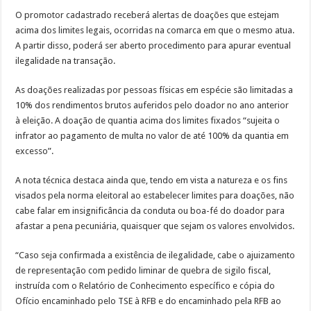
O promotor cadastrado receberá alertas de doações que estejam
acima dos limites legais, ocorridas na comarca em que o mesmo atua.
A partir disso, poderá ser aberto procedimento para apurar eventual
ilegalidade na transação.
As doações realizadas por pessoas físicas em espécie são limitadas a
10% dos rendimentos brutos auferidos pelo doador no ano anterior
à eleição. A doação de quantia acima dos limites fixados “sujeita o
infrator ao pagamento de multa no valor de até 100% da quantia em
excesso”.
A nota técnica destaca ainda que, tendo em vista a natureza e os fins
visados pela norma eleitoral ao estabelecer limites para doações, não
cabe falar em insignificância da conduta ou boa-fé do doador para
afastar a pena pecuniária, quaisquer que sejam os valores envolvidos.
“Caso seja confirmada a existência de ilegalidade, cabe o ajuizamento
de representação com pedido liminar de quebra de sigilo fiscal,
instruída com o Relatório de Conhecimento específico e cópia do
Ofício encaminhado pelo TSE à RFB e do encaminhado pela RFB ao