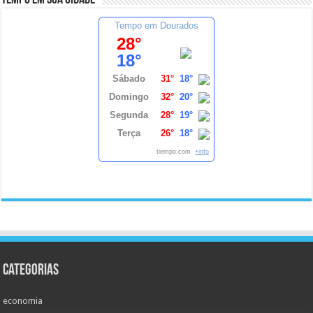
Tempo em sua cidade
Tempo em Dourados
28°
18°
Sábado
31°
18°
Domingo
32°
20°
Segunda
28°
19°
Terça
26°
18°
tiempo.com
+info
Categorias
economia