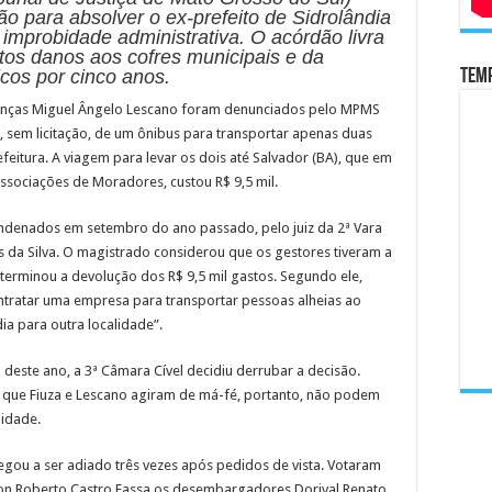
o para absolver o ex-prefeito de Sidrolândia
improbidade administrativa. O acórdão livra
tos danos aos cofres municipais e da
Temp
icos por cinco anos.
Finanças Miguel Ângelo Lescano foram denunciados pelo MPMS
o, sem licitação, de um ônibus para transportar apenas duas
eitura. A viagem para levar os dois até Salvador (BA), que em
ssociações de Moradores, custou R$ 9,5 mil.
ondenados em setembro do ano passado, pelo juiz da 2ª Vara
as da Silva. O magistrado considerou que os gestores tiveram a
eterminou a devolução dos R$ 9,5 mil gastos. Segundo ele,
ontratar uma empresa para transportar pessoas alheias ao
ia para outra localidade”.
 deste ano, a 3ª Câmara Cível decidiu derrubar a decisão.
que Fiuza e Lescano agiram de má-fé, portanto, não podem
bidade.
egou a ser adiado três vezes após pedidos de vista. Votaram
son Roberto Castro Fassa os desembargadores Dorival Renato