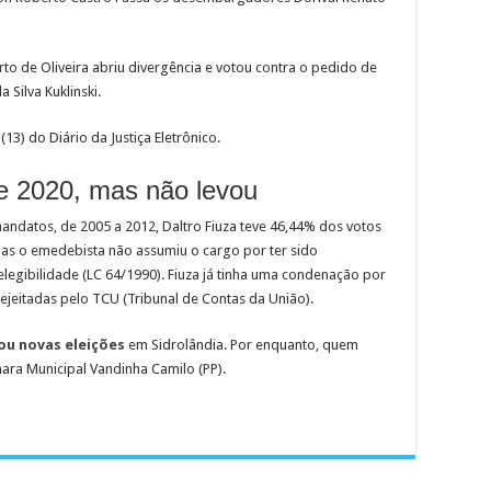
o de Oliveira abriu divergência e votou contra o pedido de
Silva Kuklinski.
3) do Diário da Justiça Eletrônico.
e 2020, mas não levou
andatos, de 2005 a 2012, Daltro Fiuza teve 46,44% dos votos
Mas o emedebista não assumiu o cargo por ter sido
nelegibilidade (LC 64/1990). Fiuza já tinha uma condenação por
ejeitadas pelo TCU (Tribunal de Contas da União).
ou novas eleições
em Sidrolândia. Por enquanto, quem
ara Municipal Vandinha Camilo (PP).