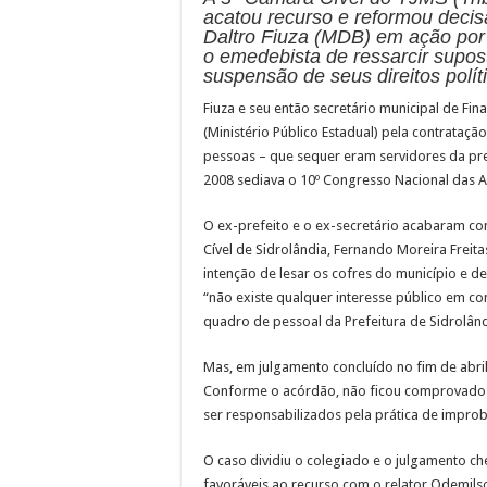
acatou recurso e reformou decisã
Daltro Fiuza (MDB) em ação por 
o emedebista de ressarcir supos
suspensão de seus direitos polít
Fiuza e seu então secretário municipal de 
(Ministério Público Estadual) pela contrataçã
pessoas – que sequer eram servidores da pref
2008 sediava o 10º Congresso Nacional das A
O ex-prefeito e o ex-secretário acabaram c
Cível de Sidrolândia, Fernando Moreira Freit
intenção de lesar os cofres do município e d
“não existe qualquer interesse público em c
quadro de pessoal da Prefeitura de Sidrolând
Mas, em julgamento concluído no fim de abril
Conforme o acórdão, não ficou comprovado 
ser responsabilizados pela prática de impro
O caso dividiu o colegiado e o julgamento ch
favoráveis ao recurso com o relator Odemil