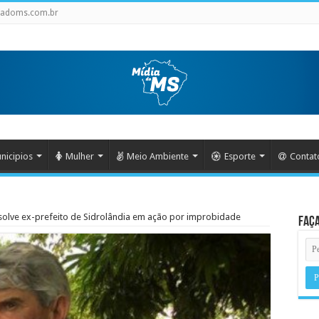
iadoms.com.br
nicipios
Mulher
Meio Ambiente
Esporte
Contat
bsolve ex-prefeito de Sidrolândia em ação por improbidade
Faça