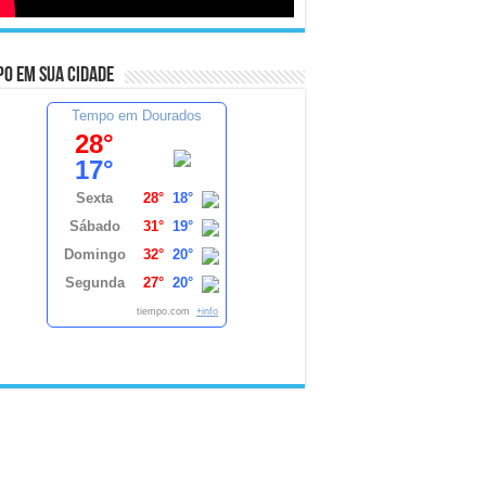
o em sua cidade
Tempo em Dourados
28°
17°
Sexta
28°
18°
Sábado
31°
19°
Domingo
32°
20°
Segunda
27°
20°
tiempo.com
+info