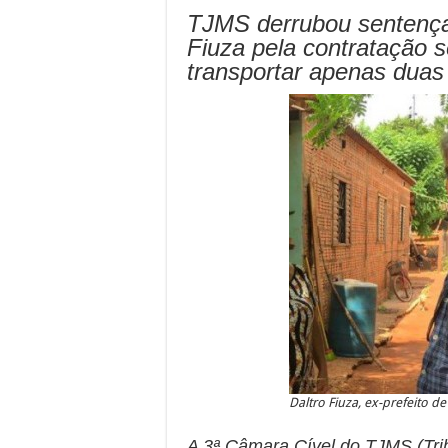
TJMS derrubou sentença
Fiuza pela contratação s
transportar apenas dua
Daltro Fiuza, ex-prefeito 
A 3ª Câmara Cível do TJMS (Tri