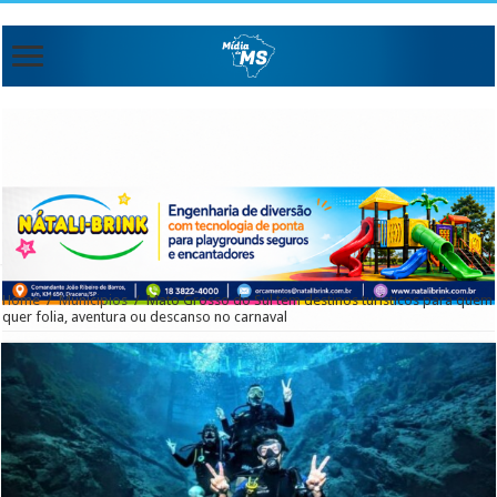
Home
/
Municipios
/
Mato Grosso do Sul tem destinos turísticos para quem
quer folia, aventura ou descanso no carnaval