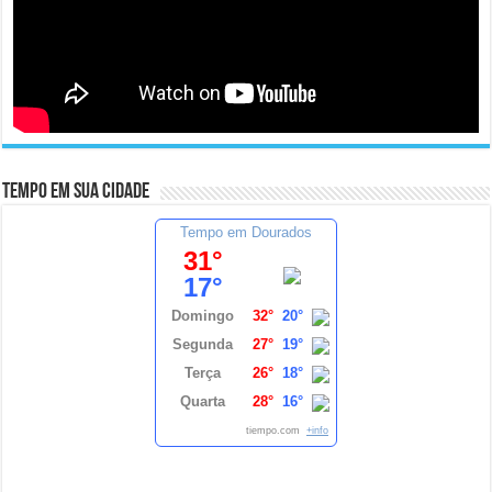
Tempo em sua cidade
Tempo em Dourados
31°
17°
Domingo
32°
20°
Segunda
27°
19°
Terça
26°
18°
Quarta
28°
16°
tiempo.com
+info