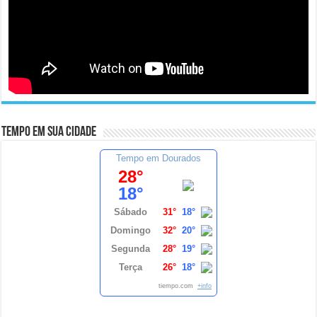
Tempo em sua cidade
Tempo em Dourados
28°
18°
Sábado
31°
18°
Domingo
32°
20°
Segunda
28°
19°
Terça
26°
18°
tiempo.com
+info