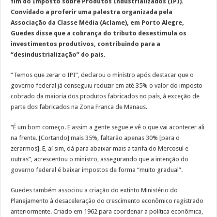
fim do Imposto sobre Produtos Industrializados (IPI).
Convidado a proferir uma palestra organizada pela
Associação da Classe Média (Aclame), em Porto Alegre,
Guedes disse que a cobrança do tributo desestimula os
investimentos produtivos, contribuindo para a
“desindustrialização” do país.
“Temos que zerar o IPI”, declarou o ministro após destacar que o
governo federal já conseguiu reduzir em até 35% o valor do imposto
cobrado da maioria dos produtos fabricados no país, à exceção de
parte dos fabricados na Zona Franca de Manaus.
“É um bom começo. E assim a gente segue e vê o que vai acontecer ali
na frente. [Cortando] mais 35%, faltarão apenas 30% [para o
zerarmos]. E, aí sim, dá para abaixar mais a tarifa do Mercosul e
outras”, acrescentou o ministro, assegurando que a intenção do
governo federal é baixar impostos de forma “muito gradual”.
Guedes também associou a criação do extinto Ministério do
Planejamento à desaceleração do crescimento econômico registrado
anteriormente. Criado em 1962 para coordenar a política econômica,