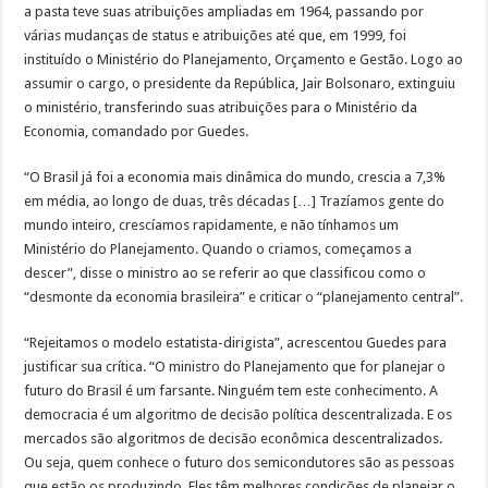
a pasta teve suas atribuições ampliadas em 1964, passando por
várias mudanças de status e atribuições até que, em 1999, foi
instituído o Ministério do Planejamento, Orçamento e Gestão. Logo ao
assumir o cargo, o presidente da República, Jair Bolsonaro, extinguiu
o ministério, transferindo suas atribuições para o Ministério da
Economia, comandado por Guedes.
“O Brasil já foi a economia mais dinâmica do mundo, crescia a 7,3%
em média, ao longo de duas, três décadas […] Trazíamos gente do
mundo inteiro, crescíamos rapidamente, e não tínhamos um
Ministério do Planejamento. Quando o criamos, começamos a
descer”, disse o ministro ao se referir ao que classificou como o
“desmonte da economia brasileira” e criticar o “planejamento central”.
“Rejeitamos o modelo estatista-dirigista”, acrescentou Guedes para
justificar sua crítica. “O ministro do Planejamento que for planejar o
futuro do Brasil é um farsante. Ninguém tem este conhecimento. A
democracia é um algoritmo de decisão política descentralizada. E os
mercados são algoritmos de decisão econômica descentralizados.
Ou seja, quem conhece o futuro dos semicondutores são as pessoas
que estão os produzindo. Eles têm melhores condições de planejar o