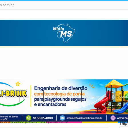
s.com.br
nicipios
Mulher
Meio Ambiente
Esporte
Contat
nsporte público gratuito no segundo turno
Faça