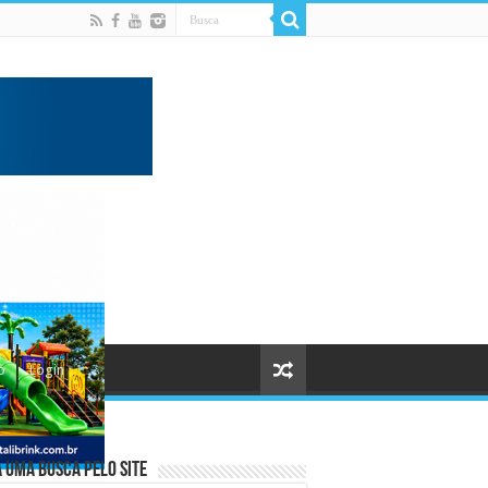
o
Login
 uma busca pelo Site