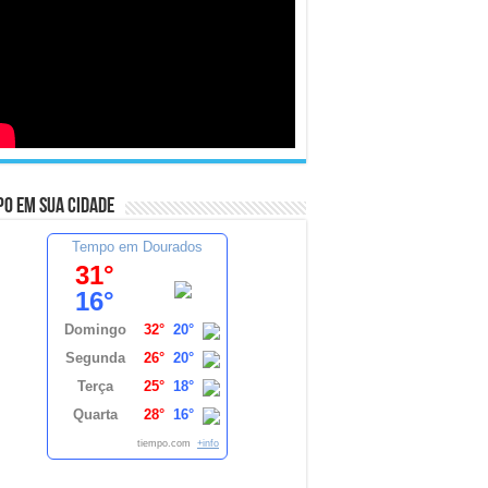
o em sua cidade
Tempo em Dourados
31°
16°
Domingo
32°
20°
Segunda
26°
20°
Terça
25°
18°
Quarta
28°
16°
tiempo.com
+info