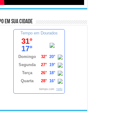
o em sua cidade
Tempo em Dourados
31°
17°
Domingo
32°
20°
Segunda
27°
19°
Terça
26°
18°
Quarta
28°
16°
tiempo.com
+info