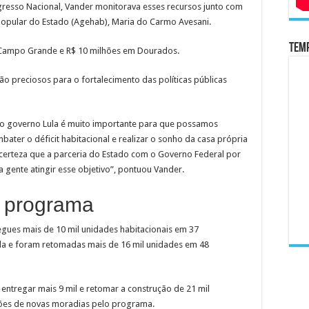
esso Nacional, Vander monitorava esses recursos junto com
Popular do Estado (Agehab), Maria do Carmo Avesani.
Temp
m Campo Grande e R$ 10 milhões em Dourados.
o preciosos para o fortalecimento das políticas públicas
vo governo Lula é muito importante para que possamos
ter o déficit habitacional e realizar o sonho da casa própria
 certeza que a parceria do Estado com o Governo Federal por
 gente atingir esse objetivo”, pontuou Vander.
o programa
regues mais de 10 mil unidades habitacionais em 37
a e foram retomadas mais de 16 mil unidades em 48
entregar mais 9 mil e retomar a construção de 21 mil
lhões de novas moradias pelo programa.