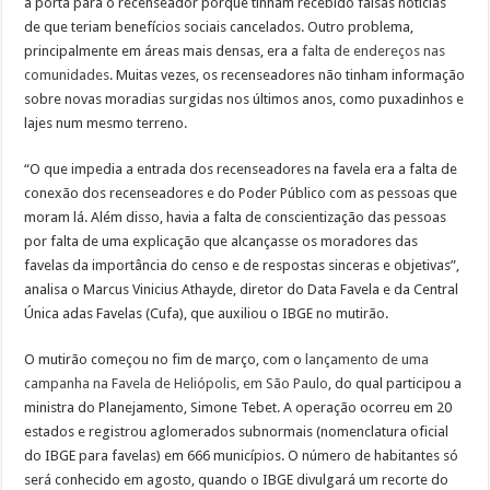
a porta para o recenseador porque tinham recebido falsas notícias
de que teriam benefícios sociais cancelados. Outro problema,
principalmente em áreas mais densas, era a
falta de endereços nas
comunidades
. Muitas vezes, os recenseadores não tinham informação
sobre novas moradias surgidas nos últimos anos, como puxadinhos e
lajes num mesmo terreno.
“O que impedia a entrada dos recenseadores na favela era a falta de
conexão dos recenseadores e do Poder Público com as pessoas que
moram lá. Além disso, havia a falta de conscientização das pessoas
por falta de uma explicação que alcançasse os moradores das
favelas da importância do censo e de respostas sinceras e objetivas”,
analisa o Marcus Vinicius Athayde, diretor do Data Favela e da Central
Única adas Favelas (Cufa), que auxiliou o IBGE no mutirão.
O mutirão começou no fim de março, com o
lançamento de uma
campanha na Favela de Heliópolis, em São Paulo
, do qual participou a
ministra do Planejamento, Simone Tebet. A operação ocorreu em 20
estados e registrou aglomerados subnormais (nomenclatura oficial
do IBGE para favelas) em 666 municípios. O número de habitantes só
será conhecido em agosto, quando o IBGE divulgará um recorte do