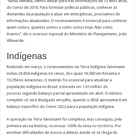
“Nesta semana, vamos deixar para trás informações de 13 anos atrás,
do Censo de 2010. Para formular políticas públicas, conhecer as
demandas da população e atuar em emergências, precisamos de
informações atualizadas. O recenseamento é essencial para conhecer
quem somos, quantos somos e como somos hoje. Não como
éramos”, diz o assessor especial do Ministério do Planejamento, João
Villaverde.
Indígenas
Realizado em março, o recenseamento na Terra Indígena Yanomami
incluiu 26.854 indígenas no censo, dos quais 16.560 em Roraima e
10.294 no Amazonas. O mutirão foi essencial para atualizar a
população indígena no Brasil,
estimada em 1,65 milhão de
pessoas
segundo balanço parcial apresentado em abril. O número
completo só será divulgado em julho, quando o IBGE apresentará um
balanço específico do Censo 2022 para a população indígena.
A operação na Terra Yanomami foi complexa, mas conseguiu, pela
primeira vez na história,
recensear 100% da etnia no território
. Por
envolver dificuldades de acesso a aldeias aonde só se chega de