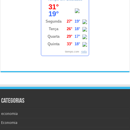
31°
19°
Segunda
27°
19°
Terça
26°
18°
Quarta
29°
17°
Quinta
33°
18°
tiempo.com
+info
Categorias
economia
Economia