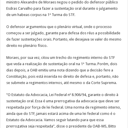
ministro Alexandre de Moraes negou o pedido do defensor público
Esdras Carvalho para fazer a sustentação oral durante o julgamento
de um habeas corpus na 1ª Turma do STF.
O defensor argumentou que o plenário virtual, onde o processo
começou a ser julgado, garante para defesa dos réus a possibilidade
de fazer sustentações orais. Portanto, ele desejava se valer do mesmo
direito no plenário físico.
Moraes, por sua vez, citou um trecho do regimento interno do STF
que veda a realização de sustentação oral na 1ª Turma. Porém, dois
dias depois, a OAB emitiu uma nota dizendo que a decisão fere a
Constituição, pois está inserida no direito de defesa e, portanto, não
se submete a regimentos internos, até mesmo o da Corte Suprema.
“O Estatuto da Advocacia, Lei Federal nº 8.906/94, garante o direito à
sustentação oral. Essa é uma prerrogativa da advocacia que deve ser
respeitada por força de lei federal. Uma norma de regimento interno,
ainda que do STF, jamais estará acima de uma lei federal como é o
Estatuto da Advocacia. Vamos seguir lutando para que essa
prerrogativa seja respeitada”, disse o presidente da OAB-MS, Bitto