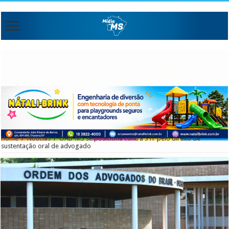
Home
/
Noticias
/
OAB-MS se posiciona contra STF pelo direito de
sustentação oral de advogado