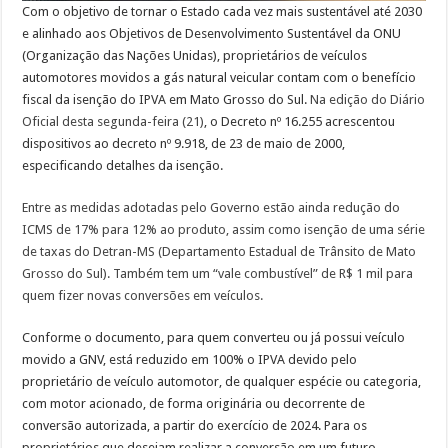
Com o objetivo de tornar o Estado cada vez mais sustentável até 2030
e alinhado aos Objetivos de Desenvolvimento Sustentável da ONU
(Organização das Nações Unidas), proprietários de veículos
automotores movidos a gás natural veicular contam com o benefício
fiscal da isenção do IPVA em Mato Grosso do Sul.
Na edição do Diário
Oficial desta segunda-feira (21)
, o Decreto nº 16.255 acrescentou
dispositivos ao decreto nº 9.918, de 23 de maio de 2000,
especificando detalhes da isenção.
Entre as medidas adotadas pelo Governo estão ainda redução do
ICMS de 17% para 12% ao produto, assim como isenção de uma série
de taxas do Detran-MS (Departamento Estadual de Trânsito de Mato
Grosso do Sul). Também tem um “vale combustível” de R$ 1 mil para
quem fizer novas conversões em veículos.
Conforme o documento, para quem converteu ou já possui veículo
movido a GNV, está reduzido em 100% o IPVA devido pelo
proprietário de veículo automotor, de qualquer espécie ou categoria,
com motor acionado, de forma originária ou decorrente de
conversão autorizada, a partir do exercício de 2024. Para os
proprietários que desejam realizar a conversão em um futuro