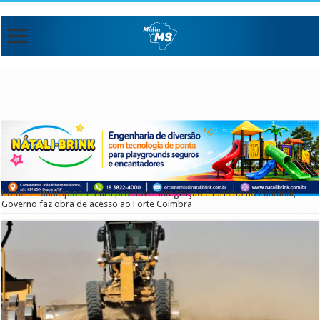
Home
/
Municipios
/
Para promover integração e turismo no Pantanal,
Governo faz obra de acesso ao Forte Coimbra