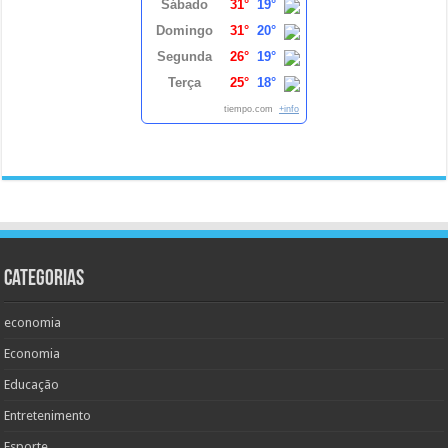
Sábado
31°
19°
Domingo
31°
20°
Segunda
26°
19°
Terça
25°
18°
tiempo.com
+info
Categorias
economia
Economia
Educação
Entretenimento
Esporte