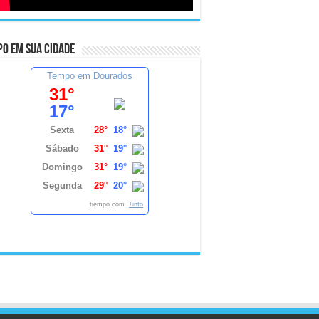
o em sua cidade
Tempo em Dourados
31°
17°
Sexta
28°
18°
Sábado
31°
19°
Domingo
31°
19°
Segunda
29°
20°
tiempo.com
+info