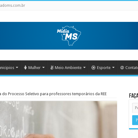
iadoms.com.br
nicipios
Mulher
Meio Ambiente
Esporte
Contat
ra do Processo Seletivo para professores temporários da REE
Faça