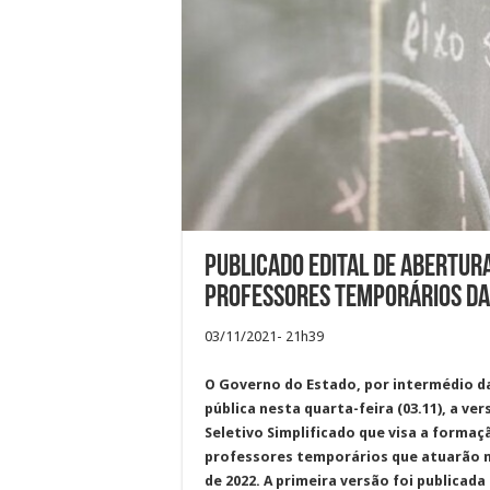
Publicado Edital de abertur
professores temporários da
03/11/2021- 21h39
O Governo do Estado, por intermédio da
pública nesta quarta-feira (03.11), a ve
Seletivo Simplificado que visa a forma
professores temporários que atuarão na
de 2022. A primeira versão foi publicada