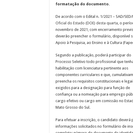
formatação do documento.
De acordo com o Edital n. 1/2021 – SAD/SED
Oficial do Estado (DOE) desta quarta
, o perío
novembro de 2021, com encerramento previst
deverão preencher o formulário, disponível s
Apoio à Pesquisa, ao Ensino e à Cultura (Fape
Segundo a publicação, poderá participar do
Processo Seletivo todo profissional que tenh
habilitação com licenciatura pertinente aos
componentes curriculares e que, cumulativam
preencha os requisitos constitucionais e legai
exigidos para a designação para função de
confiança ou a nomeação para emprego públ
cargo efetivo ou cargo em comissão no Esta
Mato Grosso do Sul.
Para efetuar a inscrição, o candidato deverá
informações solicitados no formulário de ins
completo; número do documento de identida