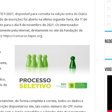
/FDT/2021,
disponível para consulta na edição extra do Diário
do de inscrições foi aberto na última segunda-feira, dia 1º de
o para o dia 8 de novembro de 2021. Os interessados
omente pela internet, diretamente no site da Fundação de
c):
https://concurso.fapec.org
.
Rede
a
ente,
s
Vide
ico,
do de
 preencher, de forma completa e correta, todos os dados e
crição disponível no site, tais como: número do CPF; nome
de com o órgão expedidor e o Estado; data de nascimento;