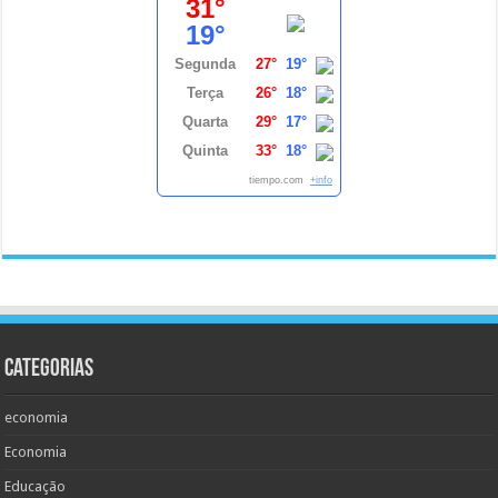
31°
19°
Segunda
27°
19°
Terça
26°
18°
Quarta
29°
17°
Quinta
33°
18°
tiempo.com
+info
Categorias
economia
Economia
Educação