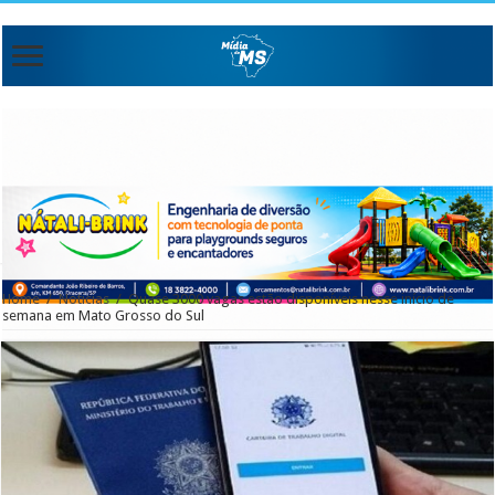
Home
/
Noticias
/
Quase 3000 vagas estão disponíveis nesse início de
semana em Mato Grosso do Sul