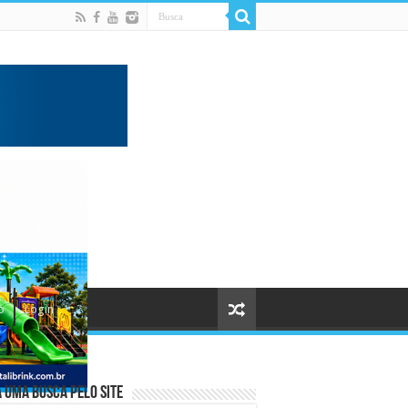
o
Login
 uma busca pelo Site