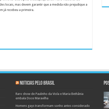
des locais, mas devem garantir que a medida não prejudique a
m já recebeu a primeira.
Noticias pelo Brasil
Po
Raro show de Paulinho da Viola e Maria Bethânia
embala Doce Maravilha
Homens gays transformam sonho antes considerado