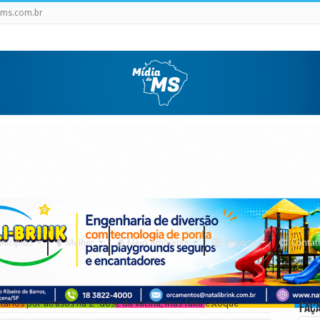
ms.com.br
nicipios
Mulher
Meio Ambiente
Esporte
Contat
ários por atrasos na 2ª dose da vacina, mas falta estoque
Faça