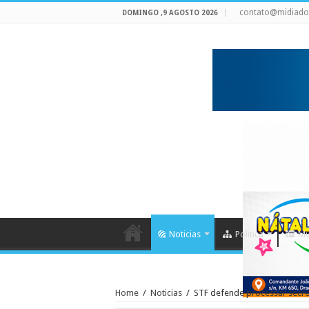
contato@midiado
DOMINGO ,9 AGOSTO 2026
Noticias
Politica
Mu
Home
/
Noticias
/
STF defende processar secret