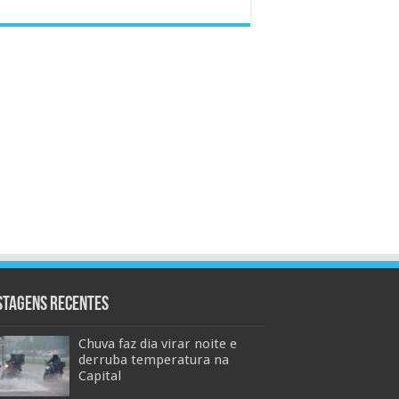
stagens Recentes
Chuva faz dia virar noite e
derruba temperatura na
Capital