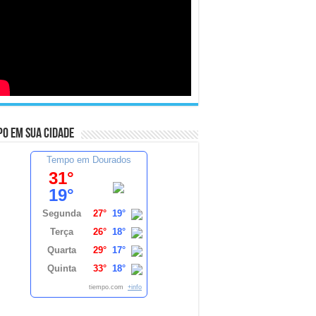
o em sua cidade
Tempo em Dourados
31°
19°
Segunda
27°
19°
Terça
26°
18°
Quarta
29°
17°
Quinta
33°
18°
tiempo.com
+info