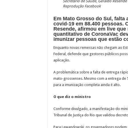
Secretário de Saúde, Geraldo Resende 
Reprodução Facebook
Em Mato Grosso do Sul, falta 
covid-19 em 88.400 pessoas. O
Resende, afirmou em live que
quantitativo de CoronaVac dev
imunizar pessoas que estão co
Enquanto novas remessas não chegam ao Est
Federal, defende que gestores públicos pos
aplicação.
A problemática sobre a falta de entrega rápid
mato-grossenses. Mesmo com a entrega de 5
para a imunização completa ainda é alto.
O que diz o ministro
Conforme divulgado, a manifestação do mini
Tribunal de Justiça do Rio que validou decre
Para Lewandowski, os governadores podem p