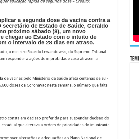
quer aplicação rápida da segunda dose – Crédito:
aplicar a segunda dose da vacina contra a
 secretário de Estado de Saúde, Geraldo
 no próximo sábado (8), um novo
e chegar ao Estado com o intuito de
m o intervalo de 28 dias em atraso.
ado, o ministro Ricardo Lewandowski, do Supremo Tribunal
Temp
sam responder a ações de improbidade caso atrasem a
a de vacinas pelo Ministério da Saúde afeta centenas de sul-
.600 doses da CoronaVac nesta semana, o número que falta
stro consta em decisão proferida para suspender decisão do
to estadual que alterava a ordem de prioridades do imunizante.
romover alterações e adequações ao Plano Nacional de