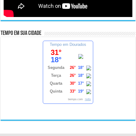
Tempo em sua cidade
Tempo em Dourados
31°
18°
Segunda
26°
18°
Terça
26°
18°
Quarta
30°
17°
Quinta
33°
19°
tiempo.com
+info