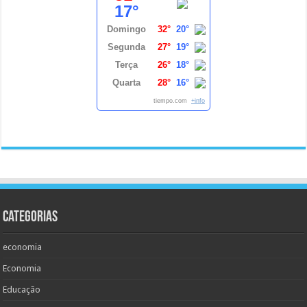
17°
Domingo
32°
20°
Segunda
27°
19°
Terça
26°
18°
Quarta
28°
16°
tiempo.com
+info
Categorias
economia
Economia
Educação