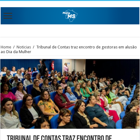
Home
/
Noticias
/
Tribunal de Contas traz encontro de gestoras em alusão
ao Dia da Mulher
Tribunal de Contas traz encontro de