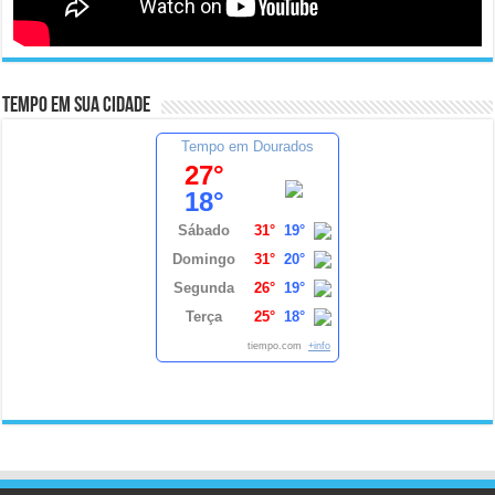
Tempo em sua cidade
Tempo em Dourados
27°
18°
Sábado
31°
19°
Domingo
31°
20°
Segunda
26°
19°
Terça
25°
18°
tiempo.com
+info