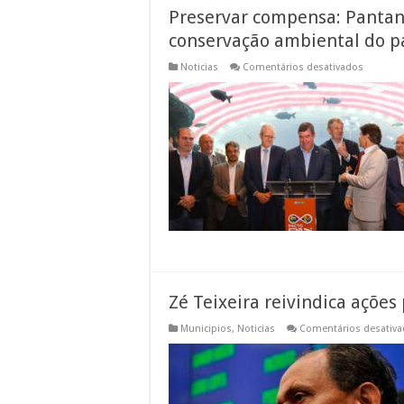
Preservar compensa: Panta
conservação ambiental do p
em
Noticias
Comentários desativados
Preserva
compens
Pantanal
de
MS
ganha
maior
program
de
conserv
ambient
do
país
Zé Teixeira reivindica ações
Municipios
,
Noticias
Comentários desativ