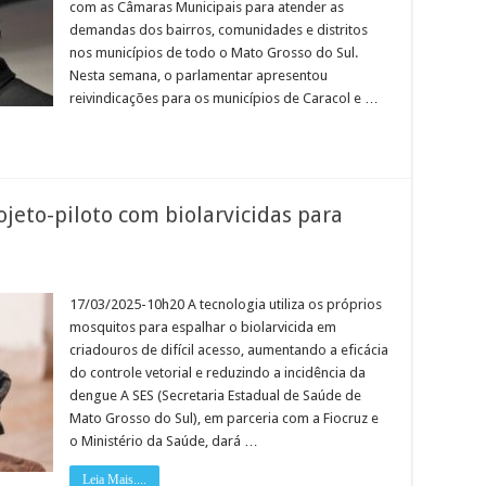
com as Câmaras Municipais para atender as
e
Fátima
demandas dos bairros, comunidades e distritos
do
Sul
nos municípios de todo o Mato Grosso do Sul.
Nesta semana, o parlamentar apresentou
reivindicações para os municípios de Caracol e …
ojeto-piloto com biolarvicidas para
em
ato
rosso
17/03/2025-10h20 A tecnologia utiliza os próprios
o
mosquitos para espalhar o biolarvicida em
ul
nicia
criadouros de difícil acesso, aumentando a eficácia
rojeto-
do controle vetorial e reduzindo a incidência da
iloto
om
dengue A SES (Secretaria Estadual de Saúde de
iolarvicidas
ara
Mato Grosso do Sul), em parceria com a Fiocruz e
eforçar
o Ministério da Saúde, dará …
ombate
engue
Leia Mais....