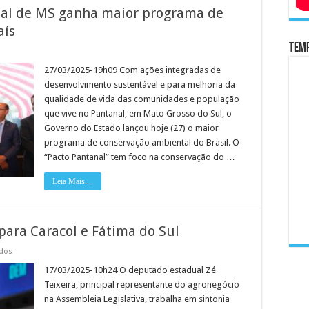
nal de MS ganha maior programa de
aís
Temp
r
a:
27/03/2025-19h09 Com ações integradas de
desenvolvimento sustentável e para melhoria da
qualidade de vida das comunidades e população
que vive no Pantanal, em Mato Grosso do Sul, o
a
Governo do Estado lançou hoje (27) o maior
ação
programa de conservação ambiental do Brasil. O
al
“Pacto Pantanal” tem foco na conservação do …
Leia Mais....
 para Caracol e Fátima do Sul
em
ados
Zé
Teixeira
17/03/2025-10h24 O deputado estadual Zé
reivindica
Teixeira, principal representante do agronegócio
ações
para
na Assembleia Legislativa, trabalha em sintonia
Caracol