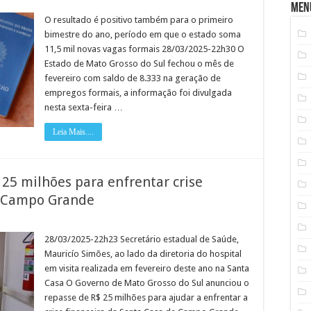
Men
O resultado é positivo também para o primeiro
bimestre do ano, período em que o estado soma
11,5 mil novas vagas formais 28/03/2025-22h30 O
Estado de Mato Grosso do Sul fechou o mês de
o
fevereiro com saldo de 8.333 na geração de
empregos formais, a informação foi divulgada
nesta sexta-feira …
Leia Mais....
25 milhões para enfrentar crise
e Campo Grande
em
overno
e
28/03/2025-22h23 Secretário estadual de Saúde,
S
Mauricío Simões, ao lado da diretoria do hospital
estinará
$
em visita realizada em fevereiro deste ano na Santa
5
Casa O Governo de Mato Grosso do Sul anunciou o
ilhões
ara
repasse de R$ 25 milhões para ajudar a enfrentar a
nfrentar
rise