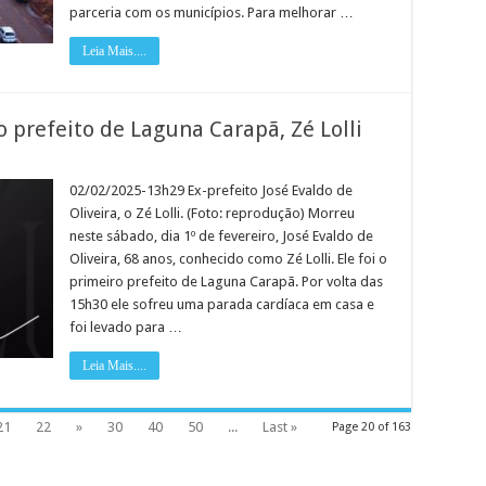
parceria com os municípios. Para melhorar …
Leia Mais....
ão
 prefeito de Laguna Carapã, Zé Lolli
02/02/2025-13h29 Ex-prefeito José Evaldo de
Oliveira, o Zé Lolli. (Foto: reprodução) Morreu
neste sábado, dia 1º de fevereiro, José Evaldo de
Oliveira, 68 anos, conhecido como Zé Lolli. Ele foi o
primeiro prefeito de Laguna Carapã. Por volta das
15h30 ele sofreu uma parada cardíaca em casa e
foi levado para …
Leia Mais....
21
22
»
30
40
50
...
Last »
Page 20 of 163