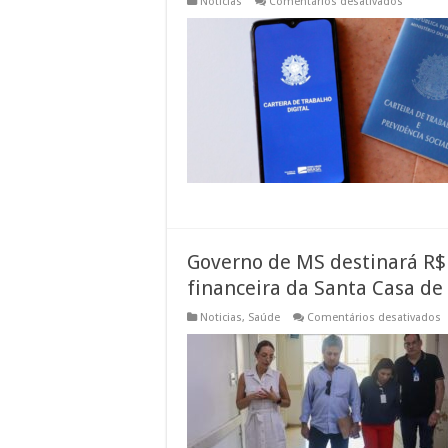
em
Noticias
Comentários desativados
MS
fecha
fevereiro
com
maior
saldo
de
empreg
dos
últimos
5
anos
Governo de MS destinará R$ 
financeira da Santa Casa d
Noticias
,
Saúde
Comentários desativados
G
d
M
d
R
2
m
p
e
c