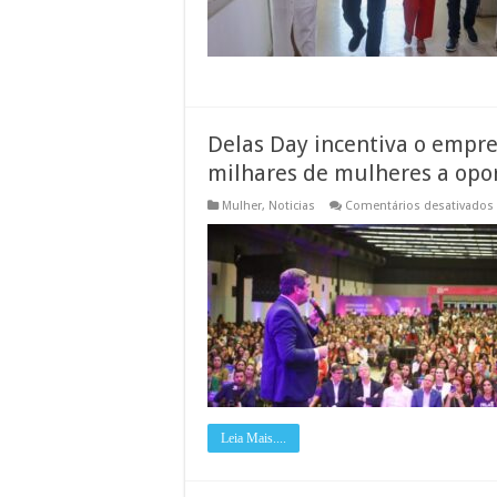
f
d
S
C
d
C
G
Delas Day incentiva o empr
milhares de mulheres a opo
Mulher
,
Noticias
Comentários desativados
Leia Mais....