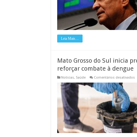
Leia Mais....
Mato Grosso do Sul inicia pr
reforçar combate à dengue
Noticias
,
Saúde
Comentários desativados
M
G
d
S
i
p
p
c
b
p
r
c
à
d