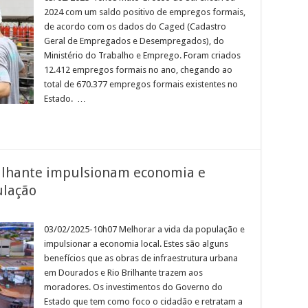
2024 com um saldo positivo de empregos formais,
de acordo com os dados do Caged (Cadastro
Geral de Empregados e Desempregados), do
Ministério do Trabalho e Emprego. Foram criados
12.412 empregos formais no ano, chegando ao
total de 670.377 empregos formais existentes no
Estado. …
ilhante impulsionam economia e
ulação
03/02/2025-10h07 Melhorar a vida da população e
s
impulsionar a economia local. Estes são alguns
benefícios que as obras de infraestrutura urbana
e
em Dourados e Rio Brilhante trazem aos
onam
a
moradores. Os investimentos do Governo do
Estado que tem como foco o cidadão e retratam a