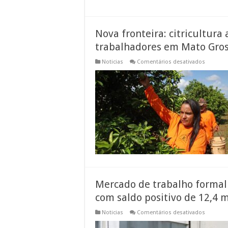
Nova fronteira: citricultur
trabalhadores em Mato Gros
em
Noticias
Comentários desativados
Nova
fronteira
citricultu
abre
oportun
e
muda
a
vida
de
trabalha
em
Mato
Grosso
do
Sul
Mercado de trabalho formal
com saldo positivo de 12,4 m
em
Noticias
Comentários desativados
Mercado
de