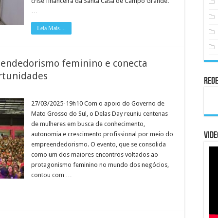
crise financeira da Santa Casa de Campo Grande.
inanceira
…
a
anta
asa
Leia Mais....
e
ampo
rande
eendedorismo feminino e conecta
rtunidades
Rede
em
Delas
Day
27/03/2025-19h10 Com o apoio do Governo de
incentiva
Mato Grosso do Sul, o Delas Day reuniu centenas
o
empreendedorismo
de mulheres em busca de conhecimento,
feminino
autonomia e crescimento profissional por meio do
e
Vide
conecta
empreendedorismo. O evento, que se consolida
milhares
de
como um dos maiores encontros voltados ao
mulheres
protagonismo feminino no mundo dos negócios,
a
oportunidades
contou com …