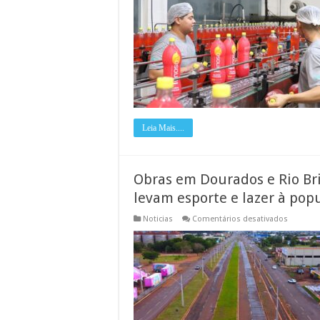
trabalho
formal
em
Mato
Grosso
do
Sul
fecha
2024
com
saldo
positivo
de
12,4
Leia Mais....
mil
vagas
Obras em Dourados e Rio Br
levam esporte e lazer à pop
em
Noticias
Comentários desativados
Obras
em
Dourado
e
Rio
Brilhant
impulsi
economi
e
levam