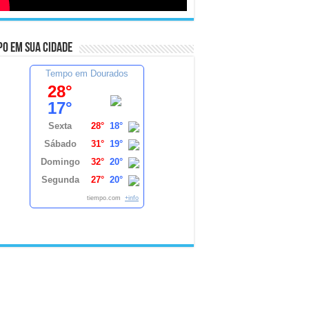
o em sua cidade
Tempo em Dourados
28°
17°
Sexta
28°
18°
Sábado
31°
19°
Domingo
32°
20°
Segunda
27°
20°
tiempo.com
+info