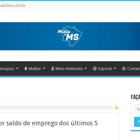
iadoms.com.br
nicipios
Mulher
Meio Ambiente
Esporte
Contat
Faça
or saldo de emprego dos últimos 5