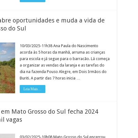
a abre oportunidades e muda a vida de
so do Sul
:
10/03/2025-11h38 Ana Paula do Nascimento
ra
acorda às 5 horas da manhã, arruma as crianças
idades
para escola e já segue para o barracão. Lá começa
a organizar as vendas da laranja e as tarefas do
dia na fazenda Pouso Alegre, em Dois Irmãos do
Buriti. A partir das 7 horas inicia …
dores
Leia Mais....
 em Mato Grosso do Sul fecha 2024
il vagas
03/02/2025-10h08 Mato Grosso do Sul encerrou