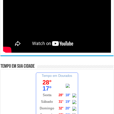
Tempo em sua cidade
Tempo em Dourados
28°
17°
Sexta
28°
18°
Sábado
31°
19°
Domingo
32°
20°