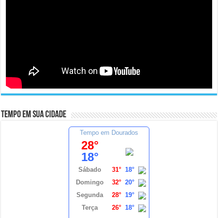
Tempo em sua cidade
Tempo em Dourados
28°
18°
Sábado
31°
18°
Domingo
32°
20°
Segunda
28°
19°
Terça
26°
18°