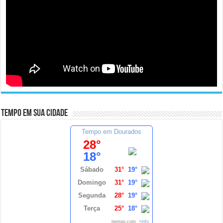
Tempo em sua cidade
Tempo em Dourados
28°
18°
Sábado
31°
19°
Domingo
31°
19°
Segunda
28°
19°
Terça
25°
18°
tiempo.com
+info