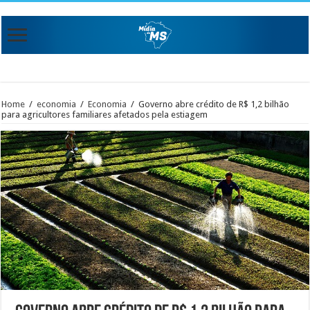
Home
/
economia
/
Economia
/
Governo abre crédito de R$ 1,2 bilhão
para agricultores familiares afetados pela estiagem