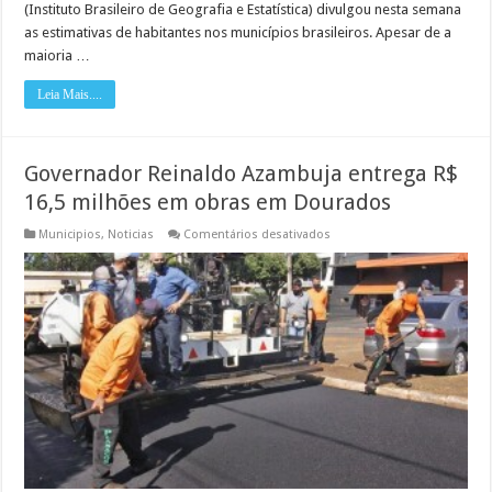
(Instituto Brasileiro de Geografia e Estatística) divulgou nesta semana
as estimativas de habitantes nos municípios brasileiros. Apesar de a
maioria …
Leia Mais....
Governador Reinaldo Azambuja entrega R$
16,5 milhões em obras em Dourados
em
Municipios
,
Noticias
Comentários desativados
Governador
Reinaldo
Azambuja
entrega
R$
16,5
milhões
em
obras
em
Dourados