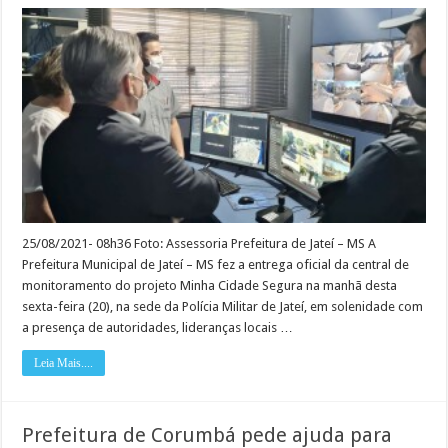
Jateí
inaugura
sistema
de
videomonitoramento
considerado
modelo
para
o
Estado
25/08/2021- 08h36 Foto: Assessoria Prefeitura de Jateí – MS A
Prefeitura Municipal de Jateí – MS fez a entrega oficial da central de
monitoramento do projeto Minha Cidade Segura na manhã desta
sexta-feira (20), na sede da Polícia Militar de Jateí, em solenidade com
a presença de autoridades, lideranças locais …
Leia Mais....
Prefeitura de Corumbá pede ajuda para