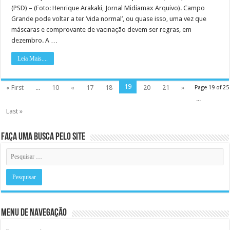
(PSD) – (Foto: Henrique Arakaki, Jornal Midiamax Arquivo). Campo
Grande pode voltar a ter ‘vida normal’, ou quase isso, uma vez que
máscaras e comprovante de vacinação devem ser regras, em
dezembro. A …
Leia Mais....
19
« First
...
10
«
17
18
20
21
»
Page 19 of 25
...
Last »
Faça uma busca pelo Site
Menu de Navegação