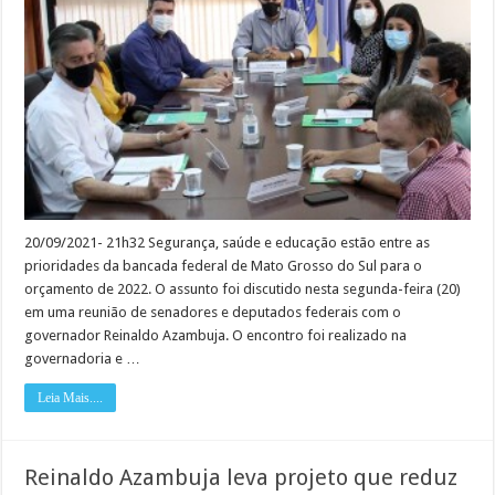
com
o
governo,
bancada
federal
define
prioridades
para
emendas
20/09/2021- 21h32 Segurança, saúde e educação estão entre as
prioridades da bancada federal de Mato Grosso do Sul para o
orçamento de 2022. O assunto foi discutido nesta segunda-feira (20)
em uma reunião de senadores e deputados federais com o
governador Reinaldo Azambuja. O encontro foi realizado na
governadoria e …
Leia Mais....
Reinaldo Azambuja leva projeto que reduz