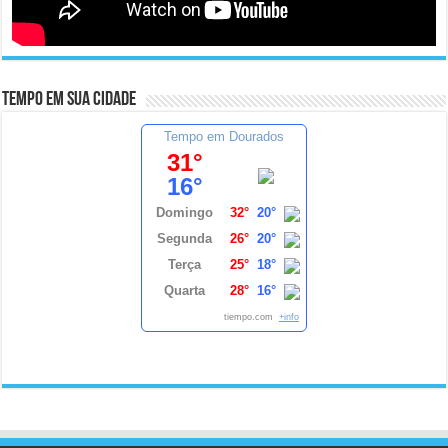
Tempo em sua cidade
Tempo em Dourados
31°
16°
Domingo
32°
20°
Segunda
26°
20°
Terça
25°
18°
Quarta
28°
16°
tiempo.com
+info