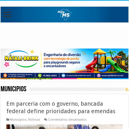
Home
/
Municipios
(Pagina 19)
Municipios
Em parceria com o governo, bancada
federal define prioridades para emendas
em
Municipios
,
Noticias
Comentários desativados
Em
parceria