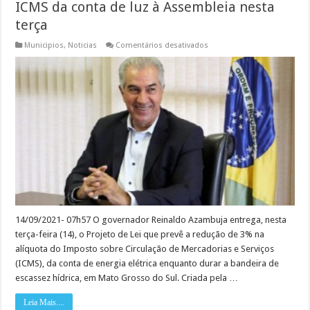
ICMS da conta de luz à Assembleia nesta
terça
em
Municipios
,
Noticias
Comentários desativados
Reinaldo
Azambuja
leva
projeto
que
reduz
ICMS
da
conta
de
luz
à
Assembleia
nesta
terça
14/09/2021- 07h57 O governador Reinaldo Azambuja entrega, nesta
terça-feira (14), o Projeto de Lei que prevê a redução de 3% na
alíquota do Imposto sobre Circulação de Mercadorias e Serviços
(ICMS), da conta de energia elétrica enquanto durar a bandeira de
escassez hídrica, em Mato Grosso do Sul. Criada pela …
Leia Mais....