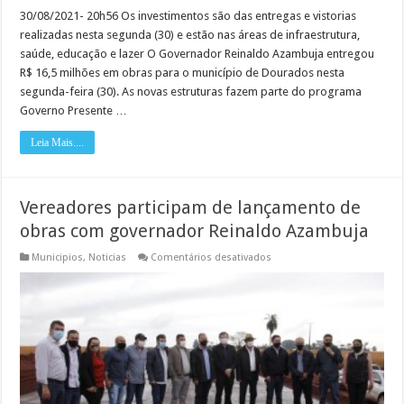
30/08/2021- 20h56 Os investimentos são das entregas e vistorias
realizadas nesta segunda (30) e estão nas áreas de infraestrutura,
saúde, educação e lazer O Governador Reinaldo Azambuja entregou
R$ 16,5 milhões em obras para o município de Dourados nesta
segunda-feira (30). As novas estruturas fazem parte do programa
Governo Presente …
Leia Mais....
Vereadores participam de lançamento de
obras com governador Reinaldo Azambuja
em
Municipios
,
Noticias
Comentários desativados
Vereadores
participam
de
lançamento
de
obras
com
governador
Reinaldo
Azambuja