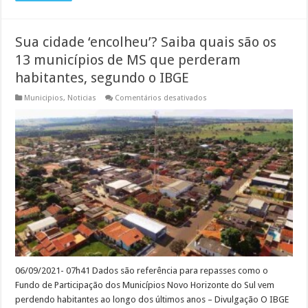
Sua cidade ‘encolheu’? Saiba quais são os
13 municípios de MS que perderam
habitantes, segundo o IBGE
em
Municipios
,
Noticias
Comentários desativados
Sua
cidade
‘encolheu’?
Saiba
quais
são
os
13
municípios
de
MS
que
perderam
habitantes,
segundo
o
IBGE
06/09/2021- 07h41 Dados são referência para repasses como o
Fundo de Participação dos Municípios Novo Horizonte do Sul vem
perdendo habitantes ao longo dos últimos anos – Divulgação O IBGE