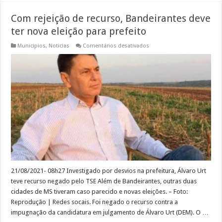
Com rejeição de recurso, Bandeirantes deve
ter nova eleição para prefeito
em
Municipios
,
Noticias
Comentários desativados
Com
rejeição
de
recurso,
Bandeirantes
deve
ter
nova
eleição
para
prefeito
21/08/2021- 08h27 Investigado por desvios na prefeitura, Álvaro Urt
teve recurso negado pelo TSE Além de Bandeirantes, outras duas
cidades de MS tiveram caso parecido e novas eleições. – Foto:
Reprodução | Redes socais. Foi negado o recurso contra a
impugnação da candidatura em julgamento de Álvaro Urt (DEM). O …