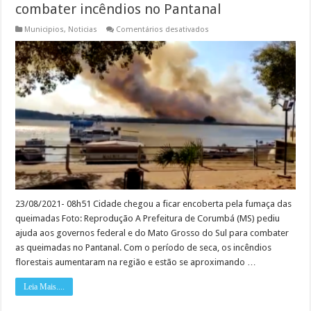
combater incêndios no Pantanal
em
Municipios
,
Noticias
Comentários desativados
Prefeitura
de
Corumbá
pede
ajuda
para
combater
incêndios
no
Pantanal
23/08/2021- 08h51 Cidade chegou a ficar encoberta pela fumaça das
queimadas Foto: Reprodução A Prefeitura de Corumbá (MS) pediu
ajuda aos governos federal e do Mato Grosso do Sul para combater
as queimadas no Pantanal. Com o período de seca, os incêndios
florestais aumentaram na região e estão se aproximando …
Leia Mais....