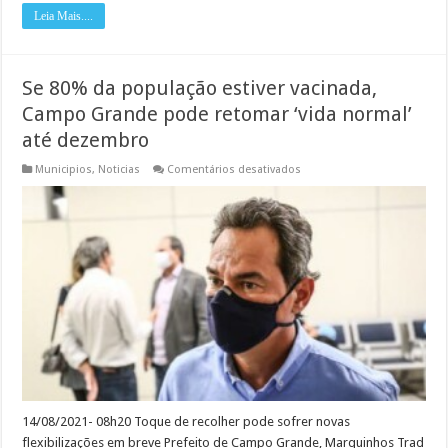
Leia Mais....
Se 80% da população estiver vacinada,
Campo Grande pode retomar ‘vida normal’
até dezembro
em
Municipios
,
Noticias
Comentários desativados
Se
80%
da
população
estiver
vacinada,
Campo
Grande
pode
retomar
‘vida
normal’
até
dezembro
14/08/2021- 08h20 Toque de recolher pode sofrer novas
flexibilizações em breve Prefeito de Campo Grande, Marquinhos Trad