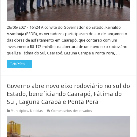
26/06/2021- 16h24 A convite do Governador do Estado, Reinaldo
Azambuja (PSDB), os vereadores participaram do ato de lançamento
das obras de asfaltamento em Caarapó, que contarão com um
investimento R$ 173 milhões na abertura de um novo eixo rodoviário
que liga Fátima do Sul, Caarapó, Laguna Carapã e Ponta Porã, …
Leia Mais....
Governo abre novo eixo rodoviário no sul do
Estado, beneficiando Caarapó, Fátima do
Sul, Laguna Carapã e Ponta Porã
em
Municipios
,
Noticias
Comentários desativados
Governo
abre
novo
eixo
rodoviário
no