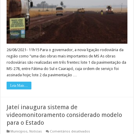
sul
do
Estado,
beneficiando
Caarapó,
Fátima
do
Sul,
Laguna
Carapã
e
Ponta
Porã
26/08/2021- 11h15 Para o governador, a nova ligação rodoviária da
região como “uma das obras mais importantes de MS As obras
rodoviárias são realizadas em três frentes: lote 1 da pavimentação da
MS-278, entre Fátima do Sul e Caarapó, cuja ordem de serviço foi
assinada hoje; lote 2 da pavimentação …
Leia Mais....
Jateí inaugura sistema de
videomonitoramento considerado modelo
para o Estado
em
Municipios
,
Noticias
Comentários desativados